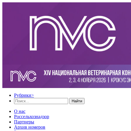
Рубрики
>
Найти
О нас
Россельхознадзор
Партнеры
Архив номеров