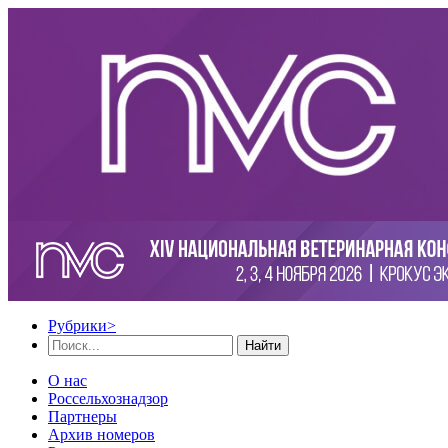
Рубрики
>
Найти
О нас
Россельхознадзор
Партнеры
Архив номеров