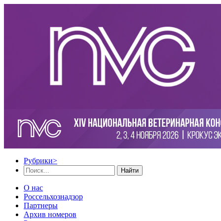
Рубрики
>
Найти
О нас
Россельхознадзор
Партнеры
Архив номеров