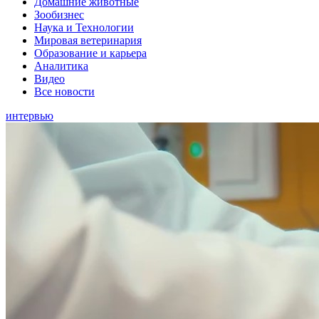
Домашние животные
Зообизнес
Наука и Технологии
Мировая ветеринария
Образование и карьера
Аналитика
Видео
Все новости
интервью