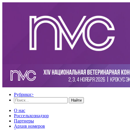
Рубрики
>
Найти
О нас
Россельхознадзор
Партнеры
Архив номеров