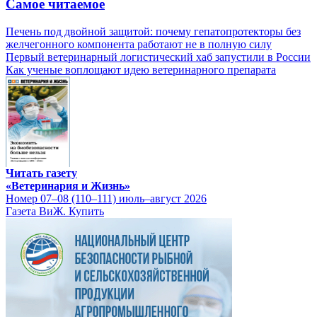
Самое читаемое
Печень под двойной защитой: почему гепатопротекторы без
желчегонного компонента работают не в полную силу
Первый ветеринарный логистический хаб запустили в России
Как ученые воплощают идею ветеринарного препарата
Читать газету
«Ветеринария и Жизнь»
Номер 07–08 (110–111) июль–август 2026
Газета ВиЖ. Купить