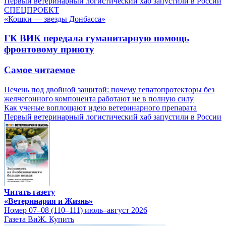
Первый ветеринарный логистический хаб запустили в России
СПЕЦПРОЕКТ
«Кошки — звезды Донбасса»
ГК ВИК передала гуманитарную помощь
фронтовому приюту
Самое читаемое
Печень под двойной защитой: почему гепатопротекторы без
желчегонного компонента работают не в полную силу
Как ученые воплощают идею ветеринарного препарата
Первый ветеринарный логистический хаб запустили в России
Читать газету
«Ветеринария и Жизнь»
Номер 07–08 (110–111) июль–август 2026
Газета ВиЖ. Купить