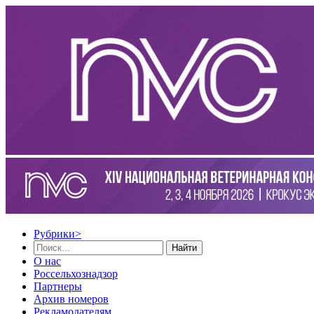
Рубрики
>
Найти
О нас
Россельхознадзор
Партнеры
Архив номеров
Рекламодателям