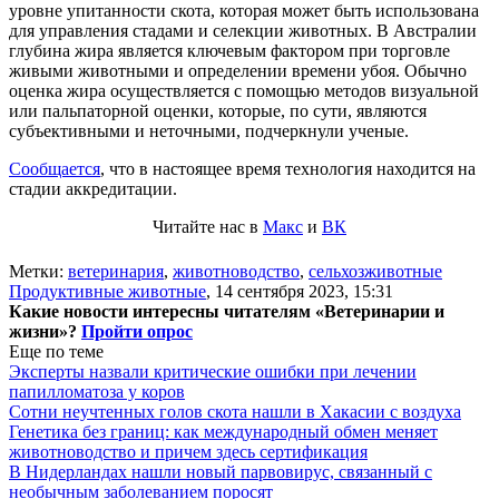
уровне упитанности скота, которая может быть использована
для управления стадами и селекции животных. В Австралии
глубина жира является ключевым фактором при торговле
живыми животными и определении времени убоя. Обычно
оценка жира осуществляется с помощью методов визуальной
или пальпаторной оценки, которые, по сути, являются
субъективными и неточными, подчеркнули ученые.
Сообщается
, что в настоящее время технология находится на
стадии аккредитации.
Читайте нас в
Макс
и
ВК
Метки:
ветеринария
,
животноводство
,
сельхозживотные
Продуктивные животные
,
14 сентября 2023, 15:31
Какие новости интересны читателям «Ветеринарии и
жизни»?
Пройти опрос
Еще по теме
Эксперты назвали критические ошибки при лечении
папилломатоза у коров
Сотни неучтенных голов скота нашли в Хакасии с воздуха
Генетика без границ: как международный обмен меняет
животноводство и причем здесь сертификация
В Нидерландах нашли новый парвовирус, связанный с
необычным заболеванием поросят