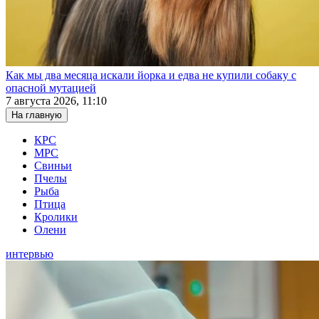
Как мы два месяца искали йорка и едва не купили собаку с
опасной мутацией
7 августа 2026, 11:10
На главную
КРС
МРС
Свиньи
Пчелы
Рыба
Птица
Кролики
Олени
интервью