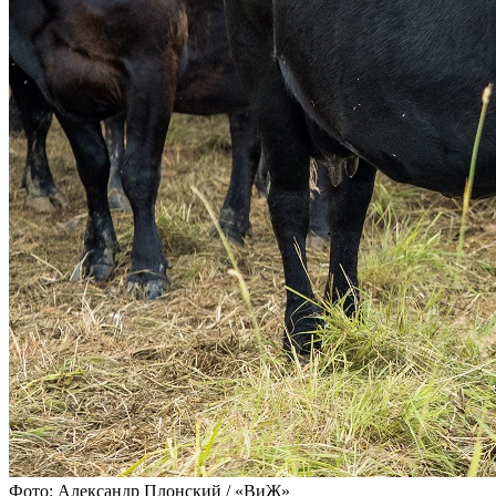
Фото: Александр Плонский / «ВиЖ»