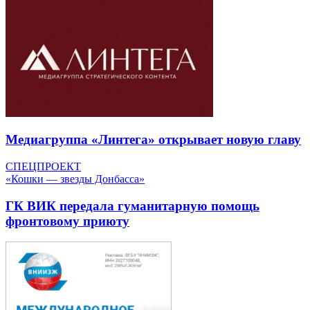
Медиагруппа «Линтега» открывает новую главу
СПЕЦПРОЕКТ
«Кошки — звезды Донбасса»
ГК ВИК передала гуманитарную помощь
фронтовому приюту