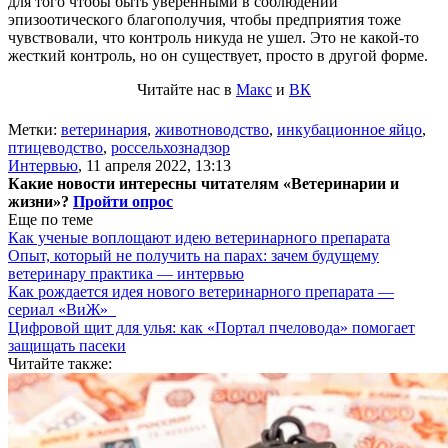
для того чтобы быть уверенными в соблюдении
эпизоотического благополучия, чтобы предприятия тоже
чувствовали, что контроль никуда не ушел. Это не какой-то
жесткий контроль, но он существует, просто в другой форме.
Читайте нас в
Макс
и
ВК
Метки:
ветеринария
,
животноводство
,
инкубационное яйцо
,
птицеводство
,
россельхознадзор
Интервью
,
11 апреля 2022, 13:13
Какие новости интересны читателям «Ветеринарии и
жизни»?
Пройти опрос
Еще по теме
Как ученые воплощают идею ветеринарного препарата
Опыт, который не получить на парах: зачем будущему
ветеринару практика — интервью
Как рождается идея нового ветеринарного препарата —
сериал «ВиЖ»
Цифровой щит для улья: как «Портал пчеловода» помогает
защищать пасеки
Читайте также: