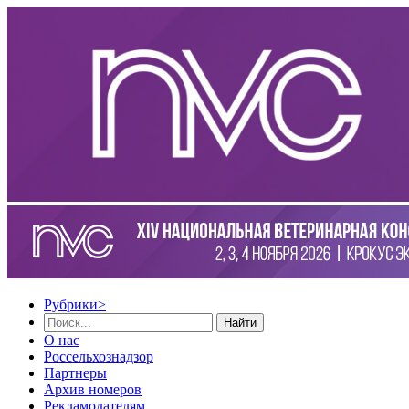
Рубрики
>
Найти
О нас
Россельхознадзор
Партнеры
Архив номеров
Рекламодателям