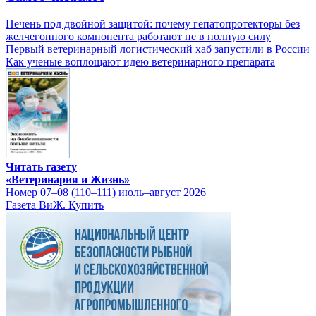
Печень под двойной защитой: почему гепатопротекторы без
желчегонного компонента работают не в полную силу
Первый ветеринарный логистический хаб запустили в России
Как ученые воплощают идею ветеринарного препарата
Читать газету
«Ветеринария и Жизнь»
Номер 07–08 (110–111) июль–август 2026
Газета ВиЖ. Купить