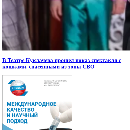
В Театре Куклачева прошел показ спектакля с
кошками, спасенными из зоны СВО