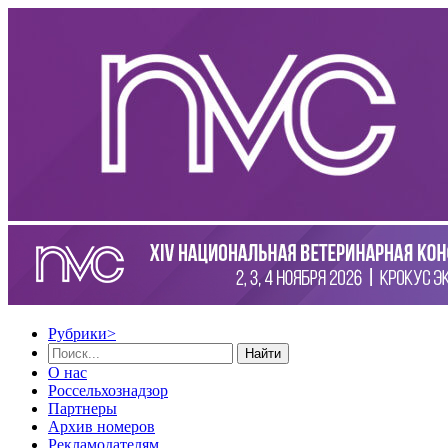
Рубрики
>
Найти
О нас
Россельхознадзор
Партнеры
Архив номеров
Рекламодателям