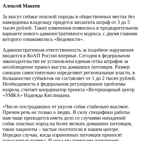
Алексей Макеев
За выгул собаки опасной породы в общественных местах без
намордника владельцу придется заплатить штраф от 3 до 5
тысяч рублей. Такие изменения появились в предварительном
варианте нового административного кодекса, с двумя главами
которого ознакомились «Ведомости».
Административная ответственность за подобное нарушения
вводится в КоАП России впервые. Сегодня в федеральном
законодательстве не установлена единая сетка штрафов за
несоблюдение правил выгула домашних питомцев. Размер
санкции самостоятельно определяют региональные власти, в
большинстве субъектов он составляет от 1 до 2 тысяч рублей.
Необходимость в федеральном регулировании проблемы
назрела, считает координатор проекта «Ветеринарный центр
«УМКА» Надежда Кислицына.
«Число пострадавших от укусов собак стабильно высокое.
Причем речь не только о людях. В силу специфики работы
нам чаще приходится иметь дело со случаями нападений
собак опасных пород на более мелких домашних питомцев,
такие пациенты – частые посетители в нашем центре.
Нередки случаи, когда израненных питомцев приносят
покусанные хозяева. И пока мы помогаем животному,