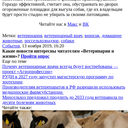
Гораздо эффективней, считает она, обустраивать во дворах
огороженные площадки для выгула собак, где их владельцам
будет просто стыдно не убирать за своими питомцами.
Читайте нас в
Макс
и
ВК
Метки:
ветеринария
,
ветеринарный врач
,
вниизж
,
домашние
животные
,
россельхознадзор
,
собаки
События
,
13 ноября 2019, 16:20
Какие новости интересны читателям «Ветеринарии и
жизни»?
Пройти опрос
Еще по теме
Почему ветеринарные врачи всегда будут востребованы —
проект «Агропрофессии»
РУДН в 2027 году запустит магистерскую программу по
зоотехнии
Производителям ветпрепаратов в РФ разрешили использовать
медицинские фармсубстанции
Минсельхоз предложил продлить до 2033 года ветправила по
десяти болезням животных
Читайте также: