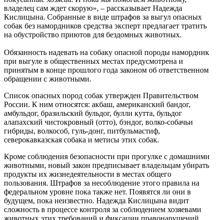
владелец сам ждет скорую», – рассказывает Надежда
Кислицына. Собранные в виде штрафов за выгул опасных
собак без намордников средства эксперт предлагает тратить
на обустройство приютов для бездомных животных.
Обязанность надевать на собаку опасной породы намордник
при выгуле в общественных местах предусмотрена и
принятым в конце прошлого года законом об ответственном
обращении с животными.
Список опасных пород собак утвержден Правительством
России. К ним относятся: акбаш, американский бандог,
амбульдог, бразильский бульдог, булли кутта, бульдог
алапахский чистокровный (отто), бэндог, волко-собачьи
гибриды, волкособ, гуль-донг, питбульмастиф,
северокавказская собака и метисы этих собак.
Кроме соблюдения безопасности при прогулке с домашними
животными, новый закон предписывает владельцам убирать
продукты их жизнедеятельности в местах общего
пользования. Штрафов за несоблюдение этого правила на
федеральном уровне пока также нет. Появятся ли они в
будущем, пока неизвестно. Надежда Кислицына видит
сложность в процессе контроля за соблюдением хозяевами
животных этих требований и фиксации правонарушений.