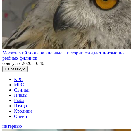
Московский зоопарк впервые в истории ожидает потомство
рыбных филинов
6 августа 2026, 16:46
На главную
КРС
МРС
Свиньи
Пчелы
Рыба
Птица
Кролики
Олени
интервью