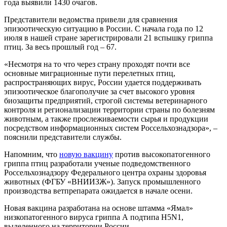
года выявили 1430 очагов.
Представители ведомства привели для сравнения
эпизоотическую ситуацию в России. С начала года по 12
июля в нашей стране зарегистрировали 21 вспышку гриппа
птиц. За весь прошлый год – 67.
«Несмотря на то что через страну проходят почти все
основные миграционные пути перелетных птиц,
распространяющих вирус, России удается поддерживать
эпизоотическое благополучие за счет высокого уровня
биозащиты предприятий, строгой системы ветеринарного
контроля и регионализации территории страны по болезням
животным, а также прослеживаемости сырья и продукции
посредством информационных систем Россельхознадзора», –
пояснили представители службы.
Напомним, что
новую вакцину
против высокопатогенного
гриппа птиц разработали ученые подведомственного
Россельхознадзору Федерального центра охраны здоровья
животных (ФГБУ «ВНИИЗЖ»). Запуск промышленного
производства ветпрепарата ожидается в начале осени.
Новая вакцина разработана на основе штамма «Ямал»
низкопатогенного вируса гриппа А подтипа Н5N1,
выделенного на территории России.