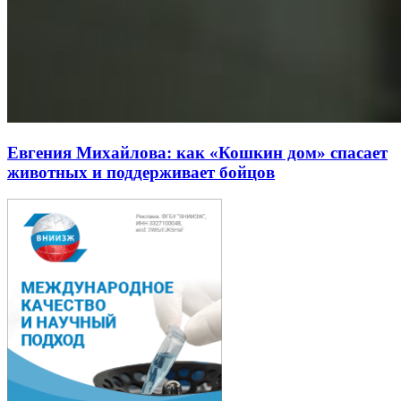
Евгения Михайлова: как «Кошкин дом» спасает
животных и поддерживает бойцов