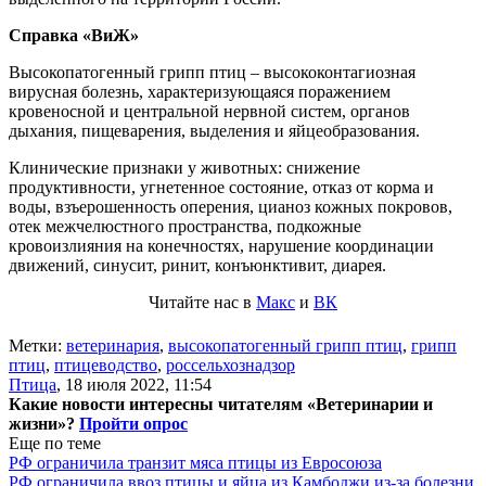
Справка «ВиЖ»
Высокопатогенный грипп птиц – высококонтагиозная
вирусная болезнь, характеризующаяся поражением
кровеносной и центральной нервной систем, органов
дыхания, пищеварения, выделения и яйцеобразования.
Клинические признаки у животных: снижение
продуктивности, угнетенное состояние, отказ от корма и
воды, взъерошенность оперения, цианоз кожных покровов,
отек межчелюстного пространства, подкожные
кровоизлияния на конечностях, нарушение координации
движений, синусит, ринит, конъюнктивит, диарея.
Читайте нас в
Макс
и
ВК
Метки:
ветеринария
,
высокопатогенный грипп птиц
,
грипп
птиц
,
птицеводство
,
россельхознадзор
Птица
,
18 июля 2022, 11:54
Какие новости интересны читателям «Ветеринарии и
жизни»?
Пройти опрос
Еще по теме
РФ ограничила транзит мяса птицы из Евросоюза
РФ ограничила ввоз птицы и яйца из Камбоджи из-за болезни