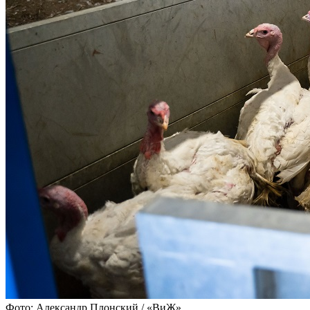
Фото: Александр Плонский / «ВиЖ»