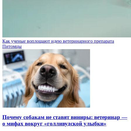
Как ученые воплощают идею ветеринарного препарата
Питомцы
Почему собакам не ставят виниры: ветеринар —
о мифах вокруг «голливудской улыбки»