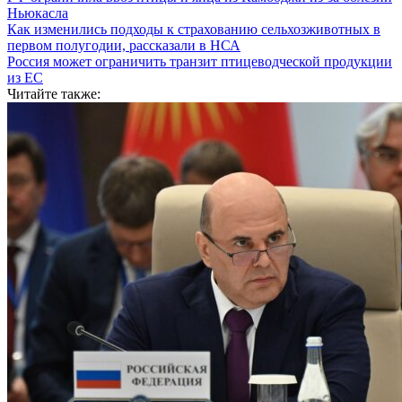
Ньюкасла
Как изменились подходы к страхованию сельхозживотных в
первом полугодии, рассказали в НСА
Россия может ограничить транзит птицеводческой продукции
из ЕС
Читайте также: