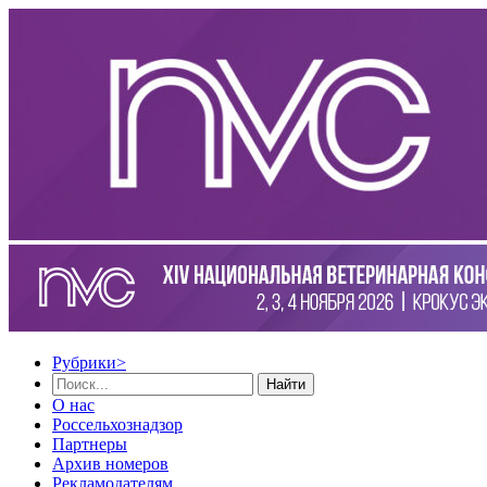
Рубрики
>
Найти
О нас
Россельхознадзор
Партнеры
Архив номеров
Рекламодателям