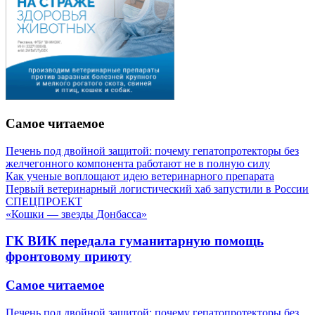
Самое читаемое
Печень под двойной защитой: почему гепатопротекторы без
желчегонного компонента работают не в полную силу
Как ученые воплощают идею ветеринарного препарата
Первый ветеринарный логистический хаб запустили в России
СПЕЦПРОЕКТ
«Кошки — звезды Донбасса»
ГК ВИК передала гуманитарную помощь
фронтовому приюту
Самое читаемое
Печень под двойной защитой: почему гепатопротекторы без