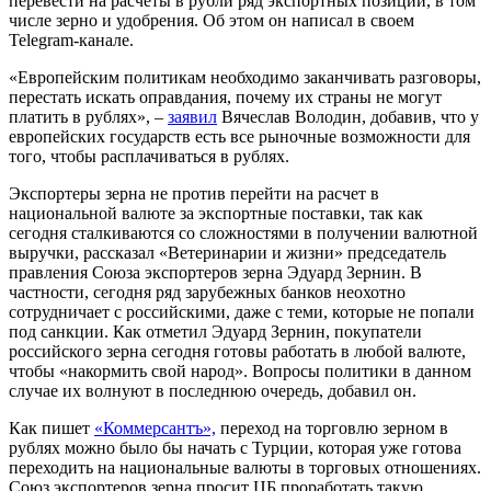
перевести на расчеты в рубли ряд экспортных позиций, в том
числе зерно и удобрения. Об этом он написал в своем
Telegram-канале.
«Европейским политикам необходимо заканчивать разговоры,
перестать искать оправдания, почему их страны не могут
платить в рублях», –
заявил
Вячеслав Володин, добавив, что у
европейских государств есть все рыночные возможности для
того, чтобы расплачиваться в рублях.
Экспортеры зерна не против перейти на расчет в
национальной валюте за экспортные поставки, так как
сегодня сталкиваются со сложностями в получении валютной
выручки, рассказал «Ветеринарии и жизни» председатель
правления Союза экспортеров зерна Эдуард Зернин. В
частности, сегодня ряд зарубежных банков неохотно
сотрудничает с российскими, даже с теми, которые не попали
под санкции. Как отметил Эдуард Зернин, покупатели
российского зерна сегодня готовы работать в любой валюте,
чтобы «накормить свой народ». Вопросы политики в данном
случае их волнуют в последнюю очередь, добавил он.
Как пишет
«Коммерсантъ»,
переход на торговлю зерном в
рублях можно было бы начать с Турции, которая уже готова
переходить на национальные валюты в торговых отношениях.
Союз экспортеров зерна просит ЦБ проработать такую