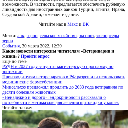
возможность. В частности, предлагается обеспечить рублевую
ликвидность для иностранных банков Турции, Египта, Ирана,
Саудовской Аравии, отмечает издание.
Читайте нас в
Макс
и
ВК
Метки:
апк
,
зерно
,
сельское хозяйство
,
экспорт
,
экспортеры
зерна
События
,
30 марта 2022, 12:39
Какие новости интересны читателям «Ветеринарии и
жизни»?
Пройти опрос
Еще по теме
РУДН в 2027 году запустит магистерскую программу по
зоотехнии
Производителям ветпрепаратов в РФ разрешили использовать
медицинские фармсубстанции
Минсельхоз предложил продлить до 2033 года ветправила по
десяти болезням животных
«Ненадежно и дорого»: эндокринологи рассказали о
потребности в метимазоле для лечения щитовидки у кошек
Читайте также: