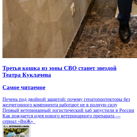
Третья кошка из зоны СВО станет звездой
Театра Куклачева
Самое читаемое
Печень под двойной защитой: почему гепатопротекторы без
желчегонного компонента работают не в полную силу
Первый ветеринарный логистический хаб запустили в России
Как рождается идея нового ветеринарного препарата —
сериал «ВиЖ»