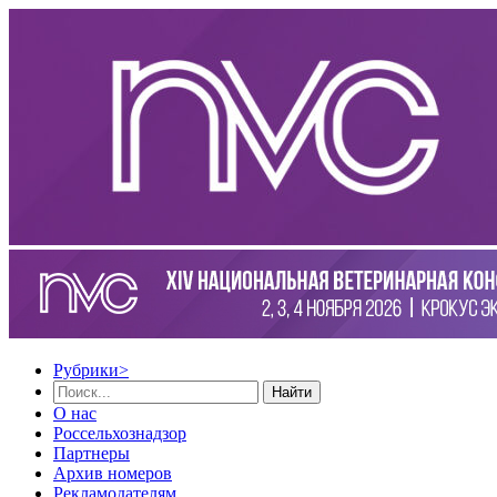
Рубрики
>
Найти
О нас
Россельхознадзор
Партнеры
Архив номеров
Рекламодателям