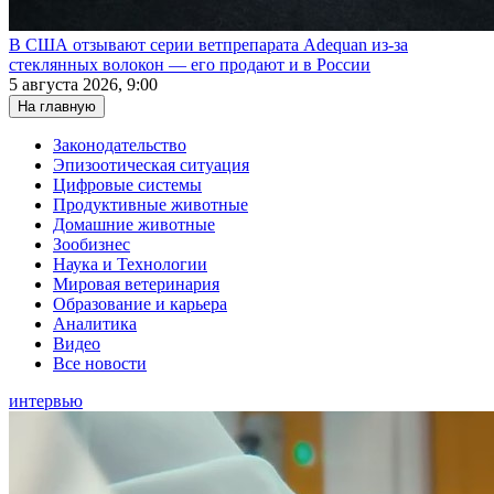
В США отзывают серии ветпрепарата Adequan из-за
стеклянных волокон — его продают и в России
5 августа 2026, 9:00
На главную
Законодательство
Эпизоотическая ситуация
Цифровые системы
Продуктивные животные
Домашние животные
Зообизнес
Наука и Технологии
Мировая ветеринария
Образование и карьера
Аналитика
Видео
Все новости
интервью