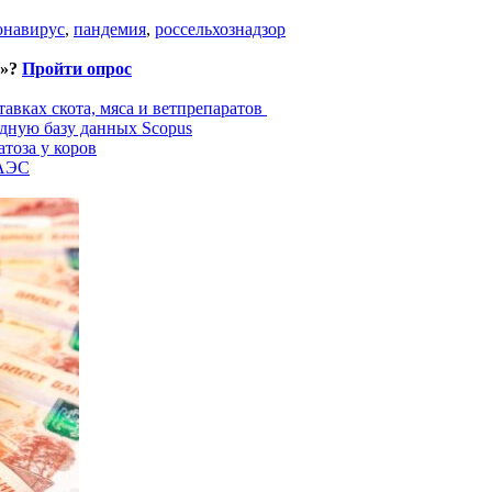
онавирус
,
пандемия
,
россельхознадзор
и»?
Пройти опрос
авках скота, мяса и ветпрепаратов
дную базу данных Scopus
тоза у коров
ЕАЭС