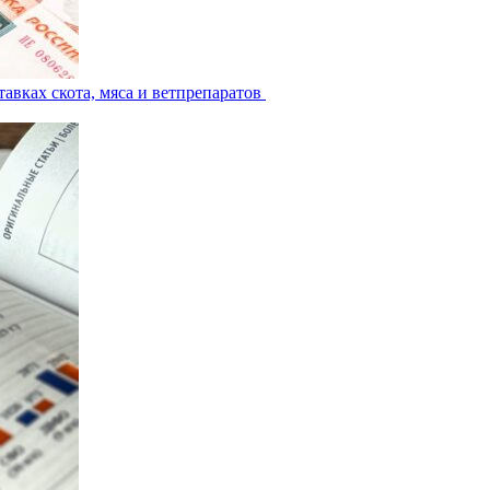
авках скота, мяса и ветпрепаратов