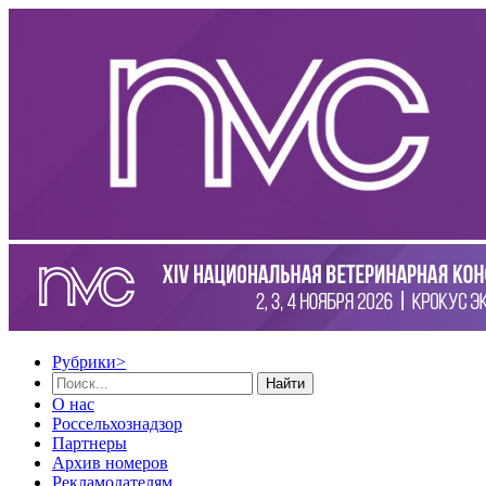
Рубрики
>
Найти
О нас
Россельхознадзор
Партнеры
Архив номеров
Рекламодателям