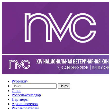
Рубрики
>
Найти
О нас
Россельхознадзор
Партнеры
Архив номеров
Рекламодателям