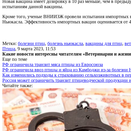
Новая вакцина имеет дозировку в 10 раз меньше, чем в пред
испытаниям данной вакцины.
Кроме того, ученые ВНИИЗЖ провели испытания импортных вак
Ньюкасла. Эффективность импортных вакцин оценивается от 4
Метки:
болезни птиц
,
болезнь ньюкасла
,
вакцины для птиц
,
ве
Птица
,
9 марта 2023, 11:53
Какие новости интересны читателям «Ветеринарии и жизн
Еще по теме
РФ ограничила транзит мяса птицы из Евросоюза
РФ ограничила ввоз птицы и яйца из Камбоджи из-за болезни
Как изменились подходы к страхованию сельхозживотных в пе
Россия может ограничить транзит птицеводческой продукции 
Читайте также: