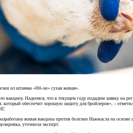
езни из штамма «Нб-эн» сухая живая».
ю вакцину. Надеемся, что в текущем году подадим заявку на ре
т, который обеспечит хорошую защиту для бройлеров», – отмет
НГ.
зработана живая вакцина против болезни Ньюкасла на основе ш
озировка, уточнила эксперт.