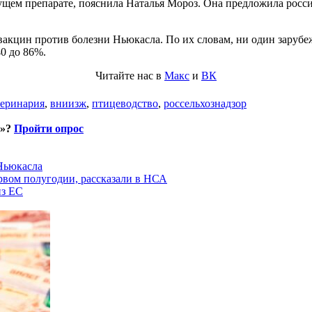
ыдущем препарате, пояснила Наталья Мороз. Она предложила ро
цин против болезни Ньюкасла. По их словам, ни один зарубеж
0 до 86%.
Читайте нас в
Макс
и
ВК
теринария
,
вниизж
,
птицеводство
,
россельхознадзор
и»?
Пройти опрос
 Ньюкасла
рвом полугодии, рассказали в НСА
из ЕС