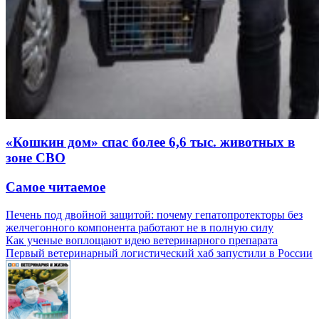
«Кошкин дом» спас более 6,6 тыс. животных в
зоне СВО
Самое читаемое
Печень под двойной защитой: почему гепатопротекторы без
желчегонного компонента работают не в полную силу
Как ученые воплощают идею ветеринарного препарата
Первый ветеринарный логистический хаб запустили в России