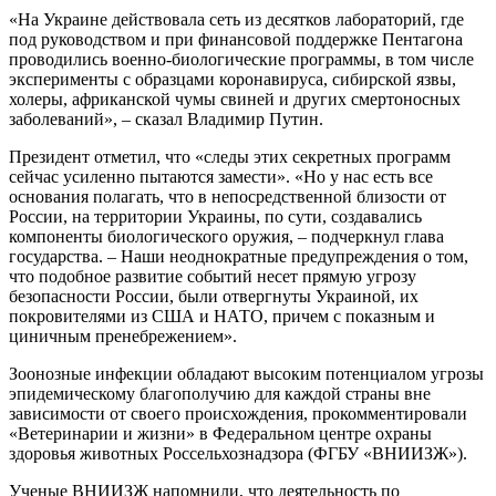
«На Украине действовала сеть из десятков лабораторий, где
под руководством и при финансовой поддержке Пентагона
проводились военно-биологические программы, в том числе
эксперименты с образцами коронавируса, сибирской язвы,
холеры, африканской чумы свиней и других смертоносных
заболеваний», – сказал Владимир Путин.
Президент отметил, что «следы этих секретных программ
сейчас усиленно пытаются замести». «Но у нас есть все
основания полагать, что в непосредственной близости от
России, на территории Украины, по сути, создавались
компоненты биологического оружия, – подчеркнул глава
государства. – Наши неоднократные предупреждения о том,
что подобное развитие событий несет прямую угрозу
безопасности России, были отвергнуты Украиной, их
покровителями из США и НАТО, причем с показным и
циничным пренебрежением».
Зоонозные инфекции обладают высоким потенциалом угрозы
эпидемическому благополучию для каждой страны вне
зависимости от своего происхождения, прокомментировали
«Ветеринарии и жизни» в Федеральном центре охраны
здоровья животных Россельхознадзора (ФГБУ «ВНИИЗЖ»).
Ученые ВНИИЗЖ напомнили, что деятельность по