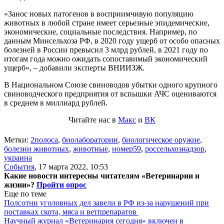
«Занос новых патогенов в восприимчивую популяцию
животных в любой стране имеет серьезные эпидемические,
экономические, социальные последствия. Например, по
данным Минсельхоза РФ, в 2020 году ущерб от особо опасных
болезней в России превысил 3 млрд рублей, в 2021 году по
итогам года можно ожидать сопоставимый экономический
ущерб», – добавили эксперты ВНИИЗЖ.
В Национальном Союзе свиноводов убытки одного крупного
свиноводческого предприятия от вспышки АЧС оцениваются
в среднем в миллиард рублей.
Читайте нас в
Макс
и
ВК
Метки:
2полоса
,
биолаборатории
,
биологическое оружие
,
болезни животных
,
животные
,
номер59
,
россельхознадзор
,
украина
События
,
17 марта 2022, 10:53
Какие новости интересны читателям «Ветеринарии и
жизни»?
Пройти опрос
Еще по теме
Полсотни уголовных дел завели в РФ из-за нарушений при
поставках скота, мяса и ветпрепаратов
Научный журнал «Ветеринария сегодня» включен в