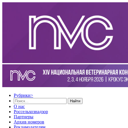
Рубрики
>
Найти
О нас
Россельхознадзор
Партнеры
Архив номеров
Рекламодателям