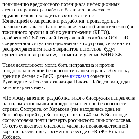
повышению вредоносного потенциала инфекционных
агентов в рамках разработки бактериологического
оружия нельзя проводить в соответствии с
Конвенцией о запрещении
разработки, производства и
накопления запасов бактериологического (биологического) и
токсинного оружия и об их уничтожении (КБТО),
одобренной 26-й сессией Генеральной ассамблеи ООН. «В
современной ситуации однозначно, что угрозы, связанные с
распространением таких вариантов патогенов, будут
существенно возрастать», – отметили ученые ВНИИЗЖ.
Такая деятельность могла быть направлена и против
продовольственной безопасности нашей страны. Эту точку
зрения в беседе с «ВиЖ» ранее
высказал
советник
Руководителя Россельхознадзора Никита Лебедев, кандидат
ветеринарных наук.
«По моему мнению, разработка такого биооружия направлена
на подрыв экономики и продовольственной безопасности
страны. Смотрите, от Харькова (где находилась одна из
биолабораторий) до Белгорода – около 40 км. В Белгороде
сосредоточена почти четверть российского свинопоголовья.
То есть существует опасность удара по продовольственной
корзине населения», – отметил в беседе с «ВиЖ» Никита
Лебедев.