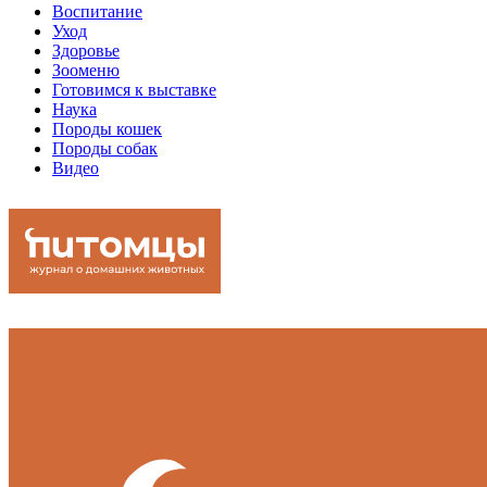
Воспитание
Уход
Здоровье
Зооменю
Готовимся к выставке
Наука
Породы кошек
Породы собак
Видео