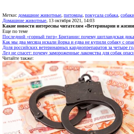
Метки:
домашние животные
,
питомцы
,
покусала собака
,
собак
Домашние животные
,
13 октября 2021, 14:03
Какие новости интересны читателям «Ветеринарии и жизн
Еще по теме
Последний «горный тигр» Британии: почему шотландская дикая
Как мы два месяца искали йорка и едва не купили собаку с оп
Доля российских ветеринарных кардиопрепаратов за четыре го
Лед не спасет: почему замороженные лакомства для собак опас
Читайте также: