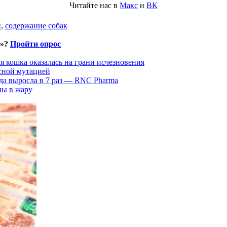
Читайте нас в
Макс
и
ВК
и
,
содержание собак
и»?
Пройти опрос
 кошка оказалась на грани исчезновения
асной мутацией
да выросла в 7 раз — RNC Pharma
ны в жару