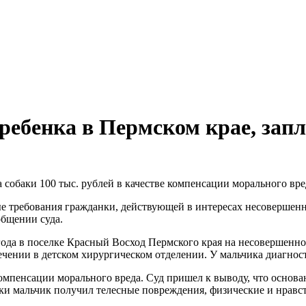
ребенка в Пермском крае, запла
 собаки 100 тыс. рублей в качестве компенсации морального вре
е требования гражданки, действующей в интересах несовершенн
общении суда.
 года в поселке Красный Восход Пермского края на несовершеннол
 лечении в детском хирургическом отделении. У мальчика диагно
 компенсации морального вреда. Суд пришел к выводу, что основ
баки мальчик получил телесные повреждения, физические и нравс