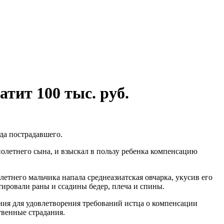
тит 100 тыс. руб.
да пострадавшего.
олетнего сына, и взыскал в пользу ребенка компенсацию
етнего мальчика напала среднеазиатская овчарка, укусив его
стировали раны и ссадины бедер, плеча и спины.
ания для удовлетворения требований истца о компенсации
твенные страдания.