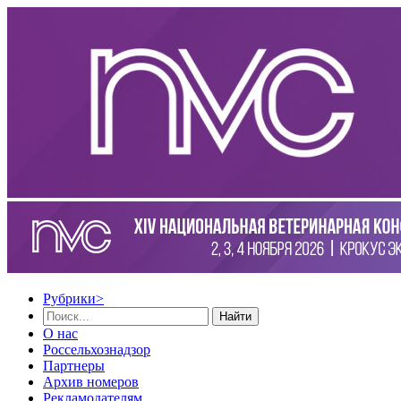
Рубрики
>
Найти
О нас
Россельхознадзор
Партнеры
Архив номеров
Рекламодателям