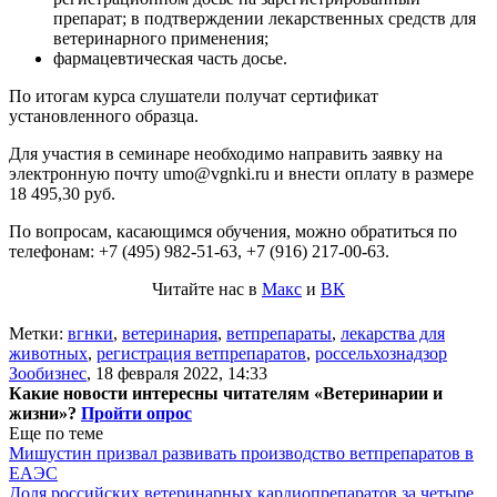
препарат; в подтверждении лекарственных средств для
ветеринарного применения;
фармацевтическая часть досье.
По итогам курса слушатели получат сертификат
установленного образца.
Для участия в семинаре необходимо направить заявку на
электронную почту umo@vgnki.ru и внести оплату в размере
18 495,30 руб.
По вопросам, касающимся обучения, можно обратиться по
телефонам: +7 (495) 982-51-63, +7 (916) 217-00-63.
Читайте нас в
Макс
и
ВК
Метки:
вгнки
,
ветеринария
,
ветпрепараты
,
лекарства для
животных
,
регистрация ветпрепаратов
,
россельхознадзор
Зообизнес
,
18 февраля 2022, 14:33
Какие новости интересны читателям «Ветеринарии и
жизни»?
Пройти опрос
Еще по теме
Мишустин призвал развивать производство ветпрепаратов в
ЕАЭС
Доля российских ветеринарных кардиопрепаратов за четыре