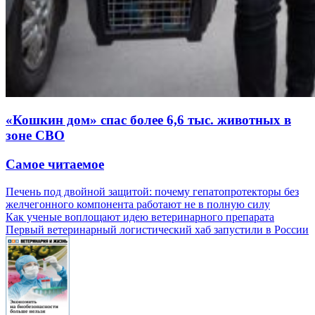
«Кошкин дом» спас более 6,6 тыс. животных в
зоне СВО
Самое читаемое
Печень под двойной защитой: почему гепатопротекторы без
желчегонного компонента работают не в полную силу
Как ученые воплощают идею ветеринарного препарата
Первый ветеринарный логистический хаб запустили в России