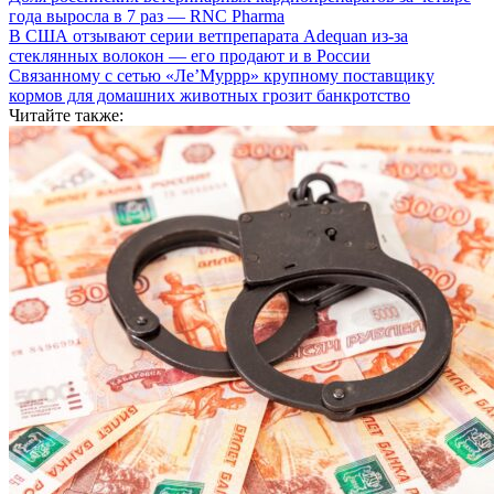
года выросла в 7 раз — RNC Pharma
В США отзывают серии ветпрепарата Adequan из-за
стеклянных волокон — его продают и в России
Связанному с сетью «Ле’Муррр» крупному поставщику
кормов для домашних животных грозит банкротство
Читайте также: