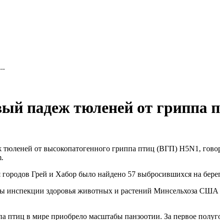
..
ый падеж тюленей от гриппа 
 тюленей от высокопатогенного гриппа птиц (ВГП) H5N1, говор
.
я городов Грей и Хабор было найдено 57 выбросившихся на бере
бы инспекции здоровья животных и растений Минсельхоза США
па птиц в мире приобрело масштабы панзоотии. За первое полуг