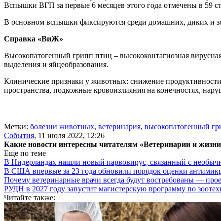
Вспышки ВГП за первые 6 месяцев этого года отмечены в 59 с
В основном вспышки фиксируются среди домашних, диких и з
Справка «ВиЖ»
Высокопатогенный грипп птиц – высококонтагиозная вирусная
выделения и яйцеобразования.
Клинические признаки у животных: снижение продуктивности, 
пространства, подкожные кровоизлияния на конечностях, нару
Метки:
болезни животных
,
ветеринария
,
высокопатогенный гр
События
,
11 июля 2022, 12:26
Какие новости интересны читателям «Ветеринарии и жизн
Еще по теме
В Нидерландах нашли новый парвовирус, связанный с необыч
В США впервые за 23 года обновили порядок оценки антимик
Почему ветеринарные врачи всегда будут востребованы — про
РУДН в 2027 году запустит магистерскую программу по зооте
Читайте также: