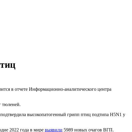
птиц
ится в отчете Информационно-аналитического центра
г тюленей.
 подтвердила высокопатогенный грипп птиц подтипа H5N1 у
одие 2022 года в мире
выявили
5989 новых очагов ВГП.