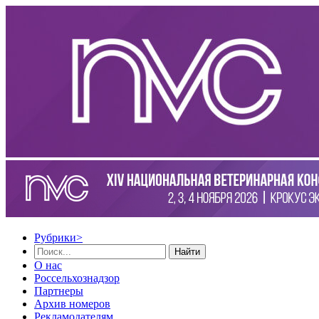
Рубрики
>
Найти
О нас
Россельхознадзор
Партнеры
Архив номеров
Рекламодателям