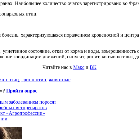
транах. Наибольшее количество очагов зарегистрировано во Фра
оопарковых птиц.
 болезнь, характеризующаяся поражением кровеносной и центра
угнетенное состояние, отказ от корма и воды, взъерошенность
шение координации движений, синусит, ринит, конъюнктивит, д
Читайте нас в
Макс
и
ВК
ипп птиц
,
грипп птиц
,
животные
и»?
Пройти опрос
ным заболеванием поросят
робных ветпрепаратов
ект «Агропрофессии»
хнии