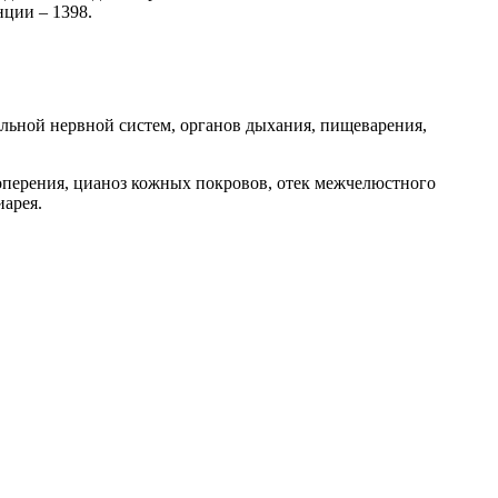
нции – 1398.
льной нервной систем, органов дыхания, пищеварения,
 оперения, цианоз кожных покровов, отек межчелюстного
иарея.