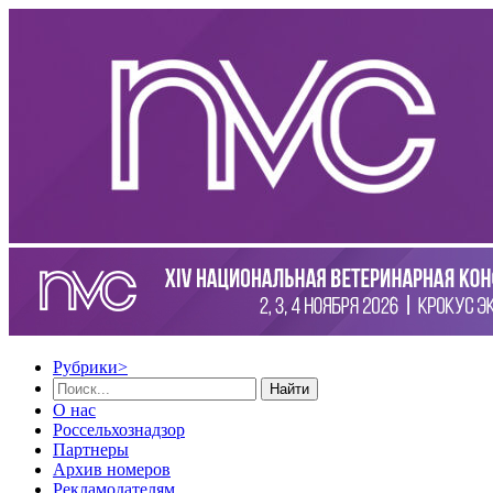
Рубрики
>
Найти
О нас
Россельхознадзор
Партнеры
Архив номеров
Рекламодателям