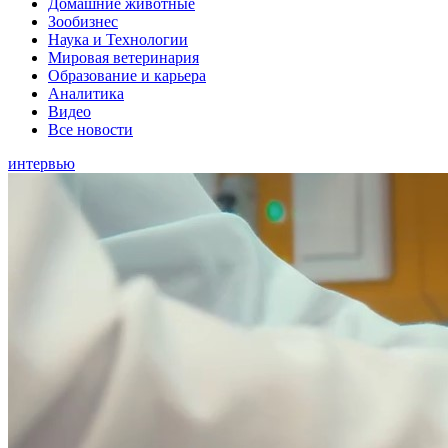
Домашние животные
Зообизнес
Наука и Технологии
Мировая ветеринария
Образование и карьера
Аналитика
Видео
Все новости
интервью