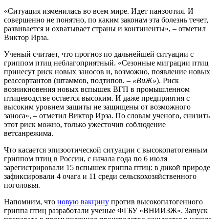
«Ситуация изменилась во всем мире. Идет панзоотия. И
совершенно не понятно, по каким законам эта болезнь течет,
развивается и охватывает страны и континенты», – отметил
Виктор Ирза.
Ученый считает, что прогноз по дальнейшей ситуации с
гриппом птиц неблагоприятный. «Сезонные миграции птиц
принесут риск новых заносов и, возможно, появление новых
реассортантов (штаммов, подтипов. –
«ВиЖ»
). Риск
возникновения новых вспышек ВГП в промышленном
птицеводстве остается высоким. И даже предприятия с
высоким уровнем защиты не защищены от возможного
заноса», – отметил Виктор Ирза. По словам ученого, снизить
этот риск можно, только ужесточив соблюдение
ветсанрежима.
Что касается эпизоотической ситуации с высокопатогенным
гриппом птиц в России, с начала года по 6 июля
зарегистрировали 15 вспышек гриппа птиц: в дикой природе
зафиксировали 4 очага и 11 среди сельскохозяйственного
поголовья.
Напомним, что
новую вакцину
против высокопатогенного
гриппа птиц разработали ученые ФГБУ «ВНИИЗЖ». Запуск