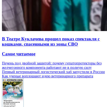
В Театре Куклачева прошел показ спектакля с
кошками, спасенными из зоны СВО
Самое читаемое
Печень под двойной защитой: почему гепатопротекторы без
желчегонного компонента работают не в полную силу
Первый ветеринарный логистический хаб запустили в России
Как ученые воплощают идею ветеринарного препарата