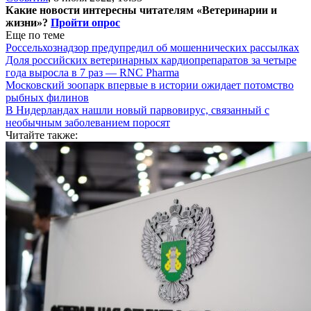
Какие новости интересны читателям «Ветеринарии и
жизни»?
Пройти опрос
Еще по теме
Россельхознадзор предупредил об мошеннических рассылках
Доля российских ветеринарных кардиопрепаратов за четыре
года выросла в 7 раз — RNC Pharma
Московский зоопарк впервые в истории ожидает потомство
рыбных филинов
В Нидерландах нашли новый парвовирус, связанный с
необычным заболеванием поросят
Читайте также: