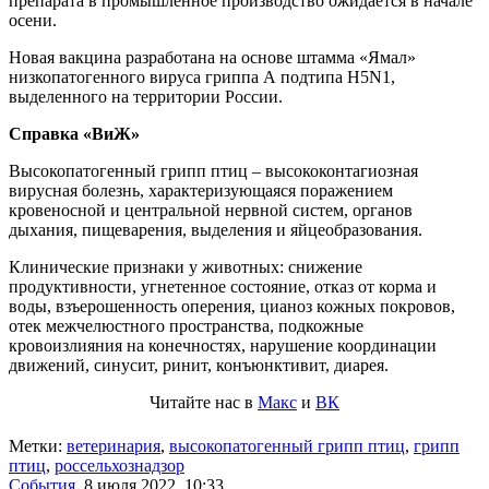
препарата в промышленное производство ожидается в начале
осени.
Новая вакцина разработана на основе штамма «Ямал»
низкопатогенного вируса гриппа А подтипа Н5N1,
выделенного на территории России.
Справка «ВиЖ»
Высокопатогенный грипп птиц – высококонтагиозная
вирусная болезнь, характеризующаяся поражением
кровеносной и центральной нервной систем, органов
дыхания, пищеварения, выделения и яйцеобразования.
Клинические признаки у животных: снижение
продуктивности, угнетенное состояние, отказ от корма и
воды, взъерошенность оперения, цианоз кожных покровов,
отек межчелюстного пространства, подкожные
кровоизлияния на конечностях, нарушение координации
движений, синусит, ринит, конъюнктивит, диарея.
Читайте нас в
Макс
и
ВК
Метки:
ветеринария
,
высокопатогенный грипп птиц
,
грипп
птиц
,
россельхознадзор
События
,
8 июля 2022, 10:33