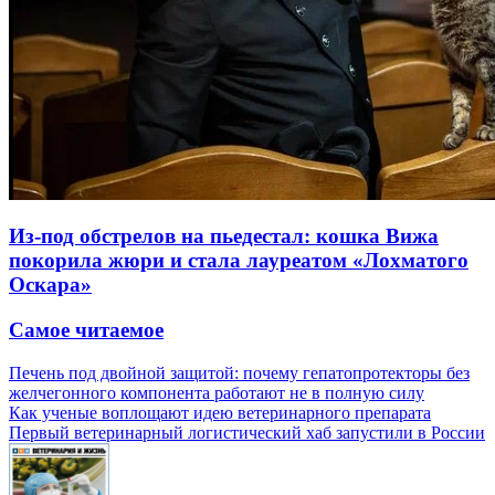
Из-под обстрелов на пьедестал: кошка Вижа
покорила жюри и стала лауреатом «Лохматого
Оскара»
Самое читаемое
Печень под двойной защитой: почему гепатопротекторы без
желчегонного компонента работают не в полную силу
Как ученые воплощают идею ветеринарного препарата
Первый ветеринарный логистический хаб запустили в России