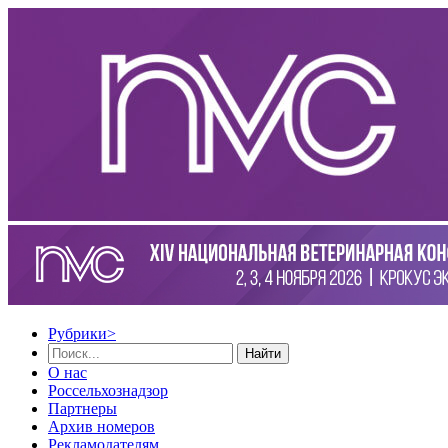
Рубрики
>
Найти
О нас
Россельхознадзор
Партнеры
Архив номеров
Рекламодателям