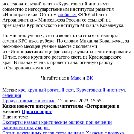
исследовательский центр «Курчатовский институт»
совместно с негосударственным институтом развития
«Иннопрактика». Об этом
сообщает
ФГБУ «Центр
Агроаналитики» Минсельхоза России со ссылкой на
президента Курчатовского института Михаила Ковальчука.
По мнению ученых, это позволит отказаться от импорта
семени КРС из-за рубежа. По словам Михаила Ковальчука, за
несколько месяцев ученые вместе с коллегами
из «Иннопрактики» оцифровали результаты генотипирования
19 тыс. голов крупного рогатого скота из Краснодарского
края. В планах ученых провести аналогичную работу
в Ставропольском крае.
Читайте нас в
Макс
и
ВК
Метки:
крс
,
крупный рогатый скот
,
Курчатовский институт
,
селекция
Продуктивные животные
,
12 апреля 2023, 15:55
Какие новости интересны читателям «Ветеринарии и
жизни»?
Пройти опрос
Еще по теме
Эксперты назвали критические ошибки при лечении
папилломатоза у коров
Сотни неучтенных голов скота нашли в Хакасии с воздуха