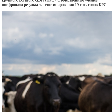
крупного рогатого скота (КРС). Отечественные ученые
оцифровали результаты генотипирования 19 тыс. голов КРС.