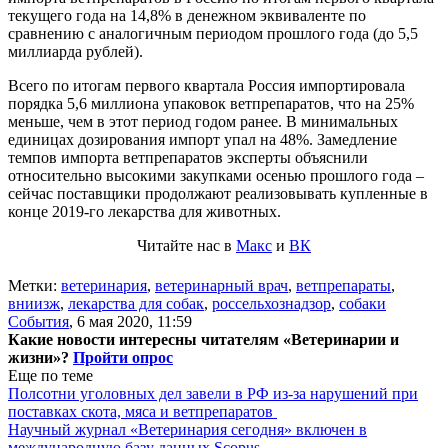
текущего года на 14,8% в денежном эквиваленте по
сравнению с аналогичным периодом прошлого года (до 5,5
миллиарда рублей).
Всего по итогам первого квартала Россия импортировала
порядка 5,6 миллиона упаковок ветпрепаратов, что на 25%
меньше, чем в этот период годом ранее. В минимальных
единицах дозирования импорт упал на 48%. Замедление
темпов импорта ветпрепаратов эксперты объяснили
относительно высокими закупками осенью прошлого года –
сейчас поставщики продолжают реализовывать купленные в
конце 2019-го лекарства для животных.
Читайте нас в
Макс
и
ВК
Метки:
ветеринария
,
ветеринарный врач
,
ветпрепараты
,
вниизж
,
лекарства для собак
,
россельхознадзор
,
собаки
События
,
6 мая 2020, 11:59
Какие новости интересны читателям «Ветеринарии и
жизни»?
Пройти опрос
Еще по теме
Полсотни уголовных дел завели в РФ из-за нарушений при
поставках скота, мяса и ветпрепаратов
Научный журнал «Ветеринария сегодня» включен в
международную базу данных Scopus