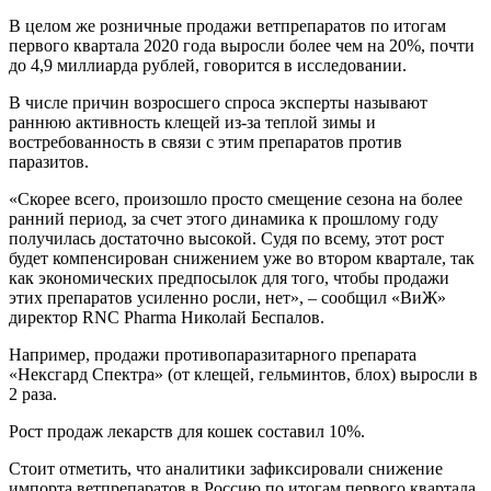
В целом же розничные продажи ветпрепаратов по итогам
первого квартала 2020 года выросли более чем на 20%, почти
до 4,9 миллиарда рублей, говорится в исследовании.
В числе причин возросшего спроса эксперты называют
раннюю активность клещей из-за теплой зимы и
востребованность в связи с этим препаратов против
паразитов.
«Скорее всего, произошло просто смещение сезона на более
ранний период, за счет этого динамика к прошлому году
получилась достаточно высокой. Судя по всему, этот рост
будет компенсирован снижением уже во втором квартале, так
как экономических предпосылок для того, чтобы продажи
этих препаратов усиленно росли, нет», – сообщил «ВиЖ»
директор RNC Pharma Николай Беспалов.
Например, продажи противопаразитарного препарата
«Нексгард Спектра» (от клещей, гельминтов, блох) выросли в
2 раза.
Рост продаж лекарств для кошек составил 10%.
Стоит отметить, что аналитики зафиксировали снижение
импорта ветпрепаратов в Россию по итогам первого квартала