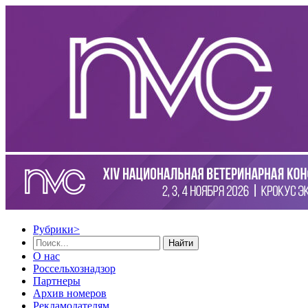
Рубрики
>
Найти
О нас
Россельхознадзор
Партнеры
Архив номеров
Рекламодателям