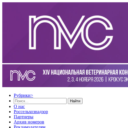
Рубрики
>
Найти
О нас
Россельхознадзор
Партнеры
Архив номеров
Рекламодателям