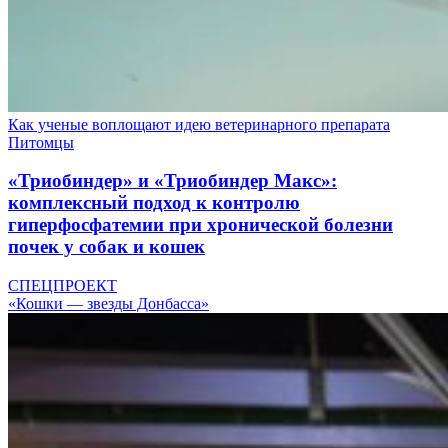
Как ученые воплощают идею ветеринарного препарата
Питомцы
«Триобиндер» и «Триобиндер Макс»:
комплексный подход к контролю
гиперфосфатемии при хронической болезни
почек у собак и кошек
СПЕЦПРОЕКТ
«Кошки — звезды Донбасса»