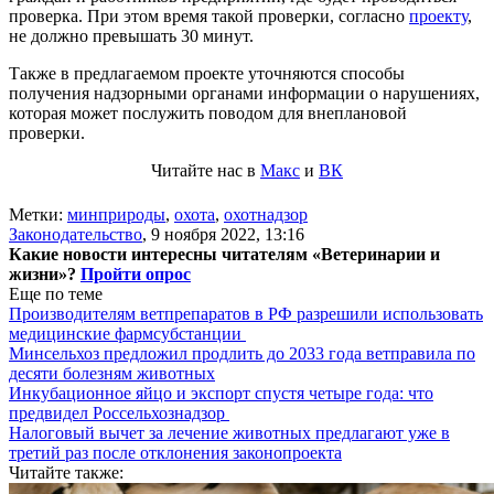
проверка. При этом время такой проверки, согласно
проекту
,
не должно превышать 30 минут.
Также в предлагаемом проекте уточняются способы
получения надзорными органами информации о нарушениях,
которая может послужить поводом для внеплановой
проверки.
Читайте нас в
Макс
и
ВК
Метки:
минприроды
,
охота
,
охотнадзор
Законодательство
,
9 ноября 2022, 13:16
Какие новости интересны читателям «Ветеринарии и
жизни»?
Пройти опрос
Еще по теме
Производителям ветпрепаратов в РФ разрешили использовать
медицинские фармсубстанции
Минсельхоз предложил продлить до 2033 года ветправила по
десяти болезням животных
Инкубационное яйцо и экспорт спустя четыре года: что
предвидел Россельхознадзор
Налоговый вычет за лечение животных предлагают уже в
третий раз после отклонения законопроекта
Читайте также: