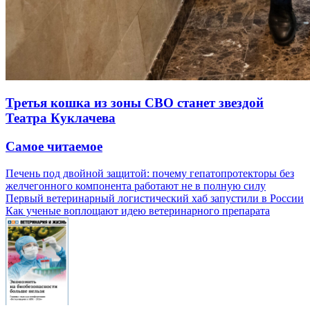
Третья кошка из зоны СВО станет звездой
Театра Куклачева
Самое читаемое
Печень под двойной защитой: почему гепатопротекторы без
желчегонного компонента работают не в полную силу
Первый ветеринарный логистический хаб запустили в России
Как ученые воплощают идею ветеринарного препарата