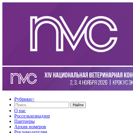
Рубрики
>
Найти
О нас
Россельхознадзор
Партнеры
Архив номеров
Рекламодателям