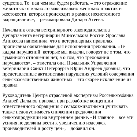
существа. То, над чем мы будем работать, – это ограждение
животных от каких-то максимально жестоких практик и
жестокости, которая происходит в рамках несистемного
выращивания», – резюмировала Динара Агеева.
Начальник отдела ветеринарного законодательства
Департамента ветеринарии Минсельхоза России Ярослава
Аникеева напомнила, что в ветеринарных правилах
прописаны обязательные для исполнения требования. «Те
кадры нарушений, которые мы видели, говорят не о том, что
гуманного отношения нет, а о том, что требования
нарушаются», – отметила она. Начальник Управления
ветеринарии Санкт-Петербурга Юрий Андреев добавил, что
представленные активистами нарушения условий содержания
сельскохозяйственных животных – это скорее исключение из
правил.
Руководитель Центра отраслевой экспертизы Россельхозбанка
Андрей Дальнов призвал при разработке концепции
ответственного обращения с сельхозживотными учитывать
также недопустимость снижения предложения
сельхозпродукции на внутреннем рынке. «И главное – все эти
усилия не должны вести к увеличению издержек
производителей и росту цен», – добавил он.