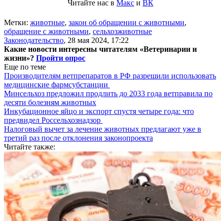
Читайте нас в
Макс
и
ВК
Метки:
животные
,
закон об обращении с животными
,
обращение с животными
,
сельхозживотные
Законодательство
,
28 мая 2024, 17:22
Какие новости интересны читателям «Ветеринарии и
жизни»?
Пройти опрос
Еще по теме
Производителям ветпрепаратов в РФ разрешили использовать
медицинские фармсубстанции
Минсельхоз предложил продлить до 2033 года ветправила по
десяти болезням животных
Инкубационное яйцо и экспорт спустя четыре года: что
предвидел Россельхознадзор
Налоговый вычет за лечение животных предлагают уже в
третий раз после отклонения законопроекта
Читайте также: