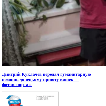
Дмитрий Куклачев передал гуманитарную
помощь донецкому приюту кошек —
фоторепортаж