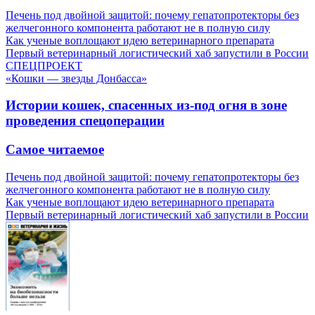
Печень под двойной защитой: почему гепатопротекторы без
желчегонного компонента работают не в полную силу
Как ученые воплощают идею ветеринарного препарата
Первый ветеринарный логистический хаб запустили в России
СПЕЦПРОЕКТ
«Кошки — звезды Донбасса»
Истории кошек, спасенных из-под огня в зоне
проведения спецоперации
Самое читаемое
Печень под двойной защитой: почему гепатопротекторы без
желчегонного компонента работают не в полную силу
Как ученые воплощают идею ветеринарного препарата
Первый ветеринарный логистический хаб запустили в России