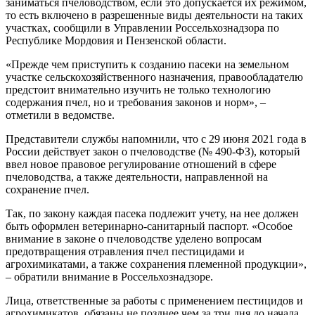
заниматься пчеловодством, если это допускается их режимом,
то есть включено в разрешенные виды деятельности на таких
участках, сообщили в Управлении Россельхознадзора по
Республике Мордовия и Пензенской области.
«Прежде чем приступить к созданию пасеки на земельном
участке сельскохозяйственного назначения, правообладателю
предстоит внимательно изучить не только технологию
содержания пчел, но и требования законов и норм», –
отметили в ведомстве.
Представители службы напомнили, что с 29 июня 2021 года в
России действует закон о пчеловодстве (№ 490-ФЗ), который
ввел новое правовое регулирование отношений в сфере
пчеловодства, а также деятельности, направленной на
сохранение пчел.
Так, по закону каждая пасека подлежит учету, на нее должен
быть оформлен ветеринарно-санитарный паспорт. «Особое
внимание в законе о пчеловодстве уделено вопросам
предотвращения отравления пчел пестицидами и
агрохимикатами, а также сохранения племенной продукции»,
– обратили внимание в Россельхознадзоре.
Лица, ответственные за работы с применением пестицидов и
агрохимикатов, обязаны не позднее чем за три дня до начала