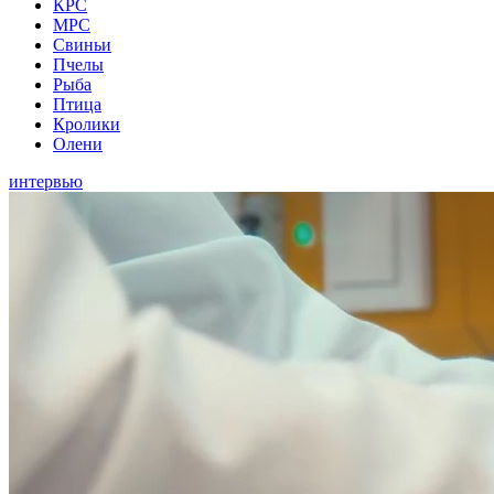
КРС
МРС
Свиньи
Пчелы
Рыба
Птица
Кролики
Олени
интервью