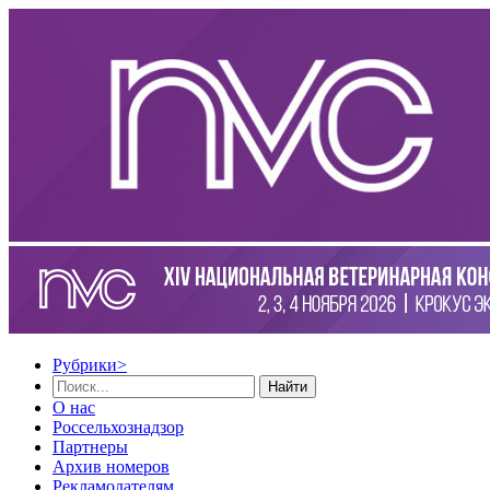
Рубрики
>
Найти
О нас
Россельхознадзор
Партнеры
Архив номеров
Рекламодателям