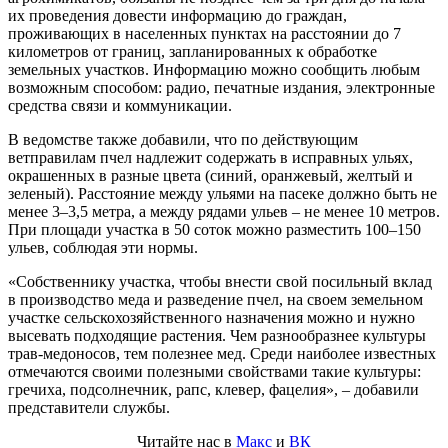
их проведения довести информацию до граждан,
проживающих в населенных пунктах на расстоянии до 7
километров от границ, запланированных к обработке
земельных участков. Информацию можно сообщить любым
возможным способом: радио, печатные издания, электронные
средства связи и коммуникации.
В ведомстве также добавили, что по действующим
ветправилам пчел надлежит содержать в исправных ульях,
окрашенных в разные цвета (синий, оранжевый, желтый и
зеленый). Расстояние между ульями на пасеке должно быть не
менее 3–3,5 метра, а между рядами ульев – не менее 10 метров.
При площади участка в 50 соток можно разместить 100–150
ульев, соблюдая эти нормы.
«Собственнику участка, чтобы внести свой посильный вклад
в производство меда и разведение пчел, на своем земельном
участке сельскохозяйственного назначения можно и нужно
высевать подходящие растения. Чем разнообразнее культуры
трав-медоносов, тем полезнее мед. Среди наиболее известных
отмечаются своими полезными свойствами такие культуры:
гречиха, подсолнечник, рапс, клевер, фацелия», – добавили
представители службы.
Читайте нас в
Макс
и
ВК