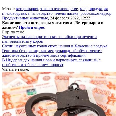
Метки:
ветеринария
,
закон о пчеловодстве
,
мед
,
продукция
пчеловодства
,
пчеловодство
,
пчелы пасека
,
россельхознадзор
Продуктивные животные
,
24 февраля 2022, 12:22
Какие новости интересны читателям «Ветеринарии и
жизни»?
Пройти опрос
Еще по теме
Эксперты назвали критические ошибки при лечении
папилломатоза у коров
Сотни неучтенных голов скота нашли в Хакасии с воздуха
Генетика без границ: как международный обмен меняет
животноводство и причем здесь сертификация
В Нидерландах нашли новый парвовирус, связанный с
необычным заболеванием поросят
Читайте также: