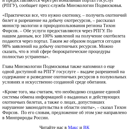
и предоставляются через региональный портал госуслуг
(РПГУ), сообщает пресс-служба Минэкологии Подмосковья.
«Практически все, что нужно охотнику, – получить охотничий
билет и разрешение на добычу охотресурсов, – рассказал
министр экологии и природопользования региона Тихон
Фирсов. – Обе услуги предоставляются через РПГУ. По
нашим данным, все 100% заявлений на получение охотбилета
подаются через портал. Таким же образом подается сегодня
98% заявлений на добычу охотничьих ресурсов. Можно
сказать, что в этой сфере бюрократические процедуры
полностью устранены».
Глава Минэкологии Подмосковья также напомнил о еще
одной доступной на РПГУ госуслуге – выдаче разрешений на
содержание и разведение охотничьих ресурсов в полувольных
условиях и искусственно созданной среде обитания.
«Кроме того, мы считаем, что необходимо создание единой
системы обмена информацией о выданных и действующих
охотничьих билетах, а также о лицах, допустивших
нарушение законодательства в области охоты», – сказал Тихон
Фирсов. По его словам, предложение об этом уже направлено
в Минприроды России.
Читайте нас в
Макс
и
ВК