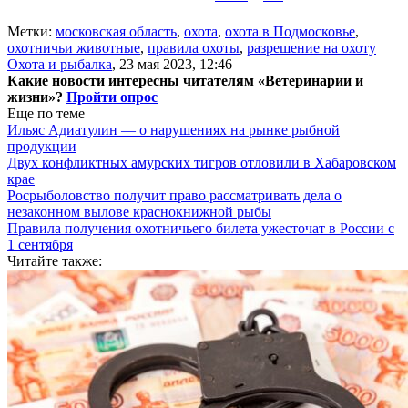
Метки:
московская область
,
охота
,
охота в Подмосковье
,
охотничьи животные
,
правила охоты
,
разрешение на охоту
Охота и рыбалка
,
23 мая 2023, 12:46
Какие новости интересны читателям «Ветеринарии и
жизни»?
Пройти опрос
Еще по теме
Ильяс Адиатулин — о нарушениях на рынке рыбной
продукции
Двух конфликтных амурских тигров отловили в Хабаровском
крае
Росрыболовство получит право рассматривать дела о
незаконном вылове краснокнижной рыбы
Правила получения охотничьего билета ужесточат в России с
1 сентября
Читайте также: