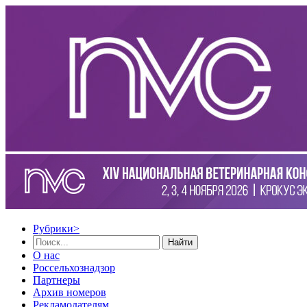
Рубрики
>
Найти
О нас
Россельхознадзор
Партнеры
Архив номеров
Рекламодателям