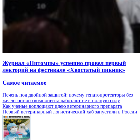
Журнал «Питомцы» успешно провел первый
лекторий на фестивале «Хвостатый пикник»
Самое читаемое
Печень под двойной защитой: почему гепатопротекторы без
желчегонного компонента работают не в полную силу
Как ученые воплощают идею ветеринарного препарата
Первый ветеринарный логистический хаб запустили в России