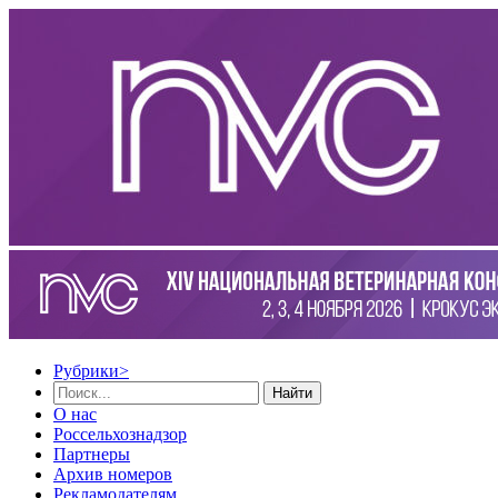
Рубрики
>
Найти
О нас
Россельхознадзор
Партнеры
Архив номеров
Рекламодателям