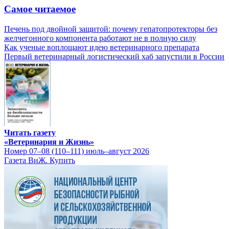
Самое читаемое
Печень под двойной защитой: почему гепатопротекторы без
желчегонного компонента работают не в полную силу
Как ученые воплощают идею ветеринарного препарата
Первый ветеринарный логистический хаб запустили в России
Читать газету
«Ветеринария и Жизнь»
Номер 07–08 (110–111) июль–август 2026
Газета ВиЖ. Купить