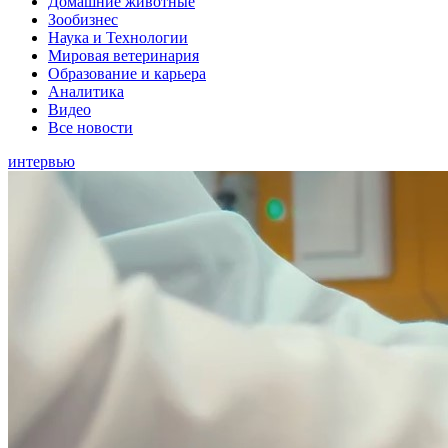
Домашние животные
Зообизнес
Наука и Технологии
Мировая ветеринария
Образование и карьера
Аналитика
Видео
Все новости
интервью