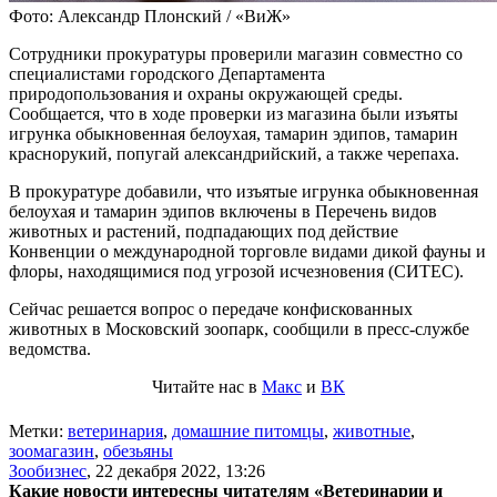
Фото: Александр Плонский / «ВиЖ»
Сотрудники прокуратуры проверили магазин совместно со
специалистами городского Департамента
природопользования и охраны окружающей среды.
Сообщается, что в ходе проверки из магазина были изъяты
игрунка обыкновенная белоухая, тамарин эдипов, тамарин
краснорукий, попугай александрийский, а также черепаха.
В прокуратуре добавили, что изъятые игрунка обыкновенная
белоухая и тамарин эдипов включены в Перечень видов
животных и растений, подпадающих под действие
Конвенции о международной торговле видами дикой фауны и
флоры, находящимися под угрозой исчезновения (СИТЕС).
Сейчас решается вопрос о передаче конфискованных
животных в Московский зоопарк, сообщили в пресс-службе
ведомства.
Читайте нас в
Макс
и
ВК
Метки:
ветеринария
,
домашние питомцы
,
животные
,
зоомагазин
,
обезьяны
Зообизнес
,
22 декабря 2022, 13:26
Какие новости интересны читателям «Ветеринарии и