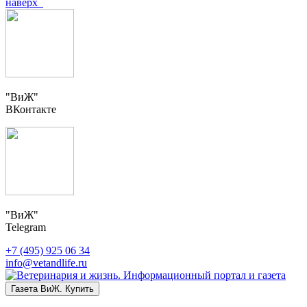
наверх
"ВиЖ"
ВКонтакте
"ВиЖ"
Telegram
+7 (495) 925 06 34
info@vetandlife.ru
Газета ВиЖ. Купить