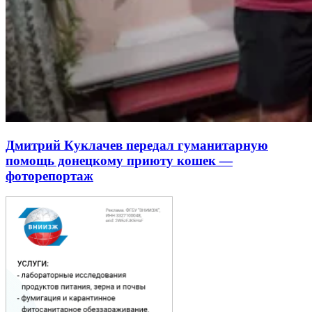
Дмитрий Куклачев передал гуманитарную
помощь донецкому приюту кошек —
фоторепортаж