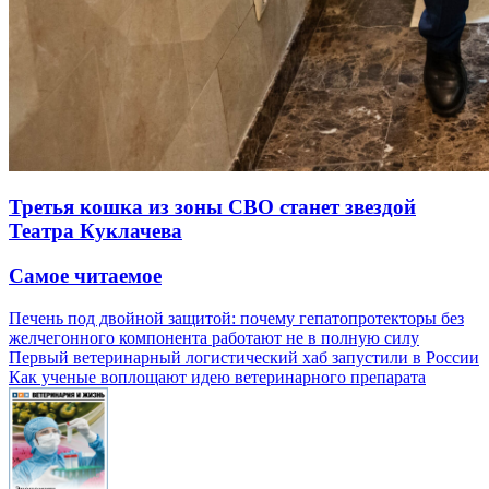
Третья кошка из зоны СВО станет звездой
Театра Куклачева
Самое читаемое
Печень под двойной защитой: почему гепатопротекторы без
желчегонного компонента работают не в полную силу
Первый ветеринарный логистический хаб запустили в России
Как ученые воплощают идею ветеринарного препарата