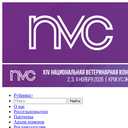
Рубрики
>
Найти
О нас
Россельхознадзор
Партнеры
Архив номеров
Рекламодателям