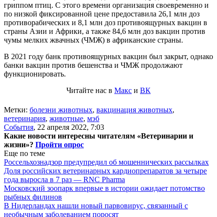
гриппом птиц. С этого времени организация своевременно и
по низкой фиксированной цене предоставила 26,1 млн доз
противорабических и 8,1 млн доз противоящурных вакцин в
страны Азии и Африки, а также 84,6 млн доз вакцин против
чумы мелких жвачных (ЧМЖ) в африканские страны.
В 2021 году банк противоящурных вакцин был закрыт, однако
банки вакцин против бешенства и ЧМЖ продолжают
функционировать.
Читайте нас в
Макс
и
ВК
Метки:
болезни животных
,
вакцинация животных
,
ветеринария
,
животные
,
мэб
События
,
22 апреля 2022, 7:03
Какие новости интересны читателям «Ветеринарии и
жизни»?
Пройти опрос
Еще по теме
Россельхознадзор предупредил об мошеннических рассылках
Доля российских ветеринарных кардиопрепаратов за четыре
года выросла в 7 раз — RNC Pharma
Московский зоопарк впервые в истории ожидает потомство
рыбных филинов
В Нидерландах нашли новый парвовирус, связанный с
необычным заболеванием поросят