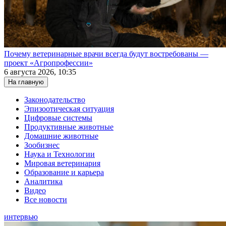
Почему ветеринарные врачи всегда будут востребованы —
проект «Агропрофессии»
6 августа 2026, 10:35
На главную
Законодательство
Эпизоотическая ситуация
Цифровые системы
Продуктивные животные
Домашние животные
Зообизнес
Наука и Технологии
Мировая ветеринария
Образование и карьера
Аналитика
Видео
Все новости
интервью