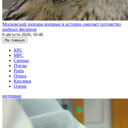
Московский зоопарк впервые в истории ожидает потомство
рыбных филинов
6 августа 2026, 16:46
На главную
КРС
МРС
Свиньи
Пчелы
Рыба
Птица
Кролики
Олени
интервью