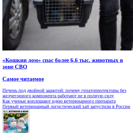
«Кошкин дом» спас более 6,6 тыс. животных в
зоне СВО
Самое читаемое
Печень под двойной защитой: почему гепатопротекторы без
желчегонного компонента работают не в полную силу
Как ученые воплощают идею ветеринарного препарата
Первый ветеринарный логистический хаб запустили в России