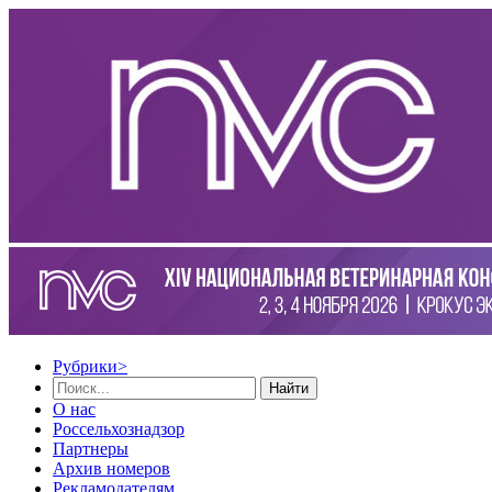
Рубрики
>
Найти
О нас
Россельхознадзор
Партнеры
Архив номеров
Рекламодателям