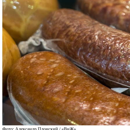
Фото: Александр Плонский / «ВиЖ»