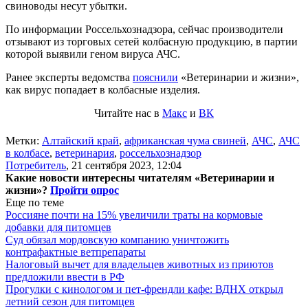
свиноводы несут убытки.
По информации Россельхознадзора, сейчас производители
отзывают из торговых сетей колбасную продукцию, в партии
которой выявили геном вируса АЧС.
Ранее эксперты ведомства
пояснили
«Ветеринарии и жизни»,
как вирус попадает в колбасные изделия.
Читайте нас в
Макс
и
ВК
Метки:
Алтайский край
,
африканская чума свиней
,
АЧС
,
АЧС
в колбасе
,
ветеринария
,
россельхознадзор
Потребитель
,
21 сентября 2023, 12:04
Какие новости интересны читателям «Ветеринарии и
жизни»?
Пройти опрос
Еще по теме
Россияне почти на 15% увеличили траты на кормовые
добавки для питомцев
Суд обязал мордовскую компанию уничтожить
контрафактные ветпрепараты
Налоговый вычет для владельцев животных из приютов
предложили ввести в РФ
Прогулки с кинологом и пет-френдли кафе: ВДНХ открыл
летний сезон для питомцев