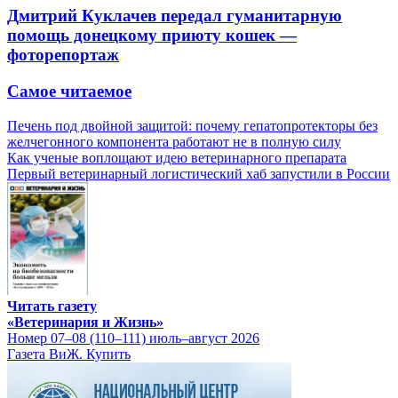
Дмитрий Куклачев передал гуманитарную
помощь донецкому приюту кошек —
фоторепортаж
Самое читаемое
Печень под двойной защитой: почему гепатопротекторы без
желчегонного компонента работают не в полную силу
Как ученые воплощают идею ветеринарного препарата
Первый ветеринарный логистический хаб запустили в России
Читать газету
«Ветеринария и Жизнь»
Номер 07–08 (110–111) июль–август 2026
Газета ВиЖ. Купить