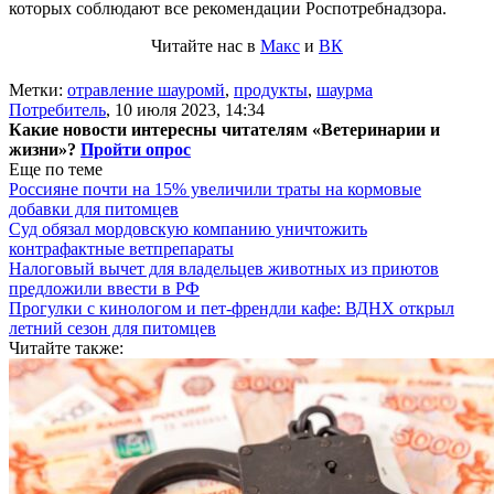
которых соблюдают все рекомендации Роспотребнадзора.
Читайте нас в
Макс
и
ВК
Метки:
отравление шауромй
,
продукты
,
шаурма
Потребитель
,
10 июля 2023, 14:34
Какие новости интересны читателям «Ветеринарии и
жизни»?
Пройти опрос
Еще по теме
Россияне почти на 15% увеличили траты на кормовые
добавки для питомцев
Суд обязал мордовскую компанию уничтожить
контрафактные ветпрепараты
Налоговый вычет для владельцев животных из приютов
предложили ввести в РФ
Прогулки с кинологом и пет-френдли кафе: ВДНХ открыл
летний сезон для питомцев
Читайте также: