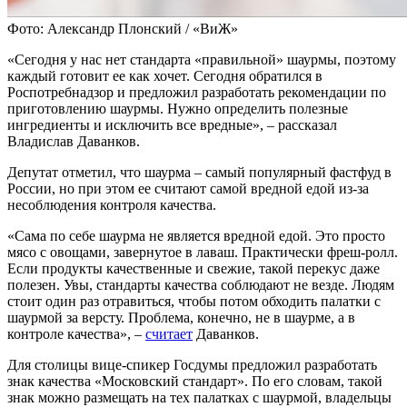
Фото: Александр Плонский / «ВиЖ»
«Сегодня у нас нет стандарта «правильной» шаурмы, поэтому
каждый готовит ее как хочет. Сегодня обратился в
Роспотребнадзор и предложил разработать рекомендации по
приготовлению шаурмы. Нужно определить полезные
ингредиенты и исключить все вредные», – рассказал
Владислав Даванков.
Депутат отметил, что шаурма – самый популярный фастфуд в
России, но при этом ее считают самой вредной едой из-за
несоблюдения контроля качества.
«Сама по себе шаурма не является вредной едой. Это просто
мясо с овощами, завернутое в лаваш. Практически фреш-ролл.
Если продукты качественные и свежие, такой перекус даже
полезен. Увы, стандарты качества соблюдают не везде. Людям
стоит один раз отравиться, чтобы потом обходить палатки с
шаурмой за версту. Проблема, конечно, не в шаурме, а в
контроле качества», –
считает
Даванков.
Для столицы вице-спикер Госдумы предложил разработать
знак качества «Московский стандарт». По его словам, такой
знак можно размещать на тех палатках с шаурмой, владельцы