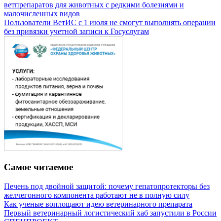
ветпрепаратов для животных с редкими болезнями и
малочисленных видов
Пользователи ВетИС с 1 июля не смогут выполнять операции
без привязки учетной записи к Госуслугам
Самое читаемое
Печень под двойной защитой: почему гепатопротекторы без
желчегонного компонента работают не в полную силу
Как ученые воплощают идею ветеринарного препарата
Первый ветеринарный логистический хаб запустили в России