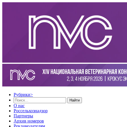
Рубрики
>
Найти
О нас
Россельхознадзор
Партнеры
Архив номеров
Рекламодателям