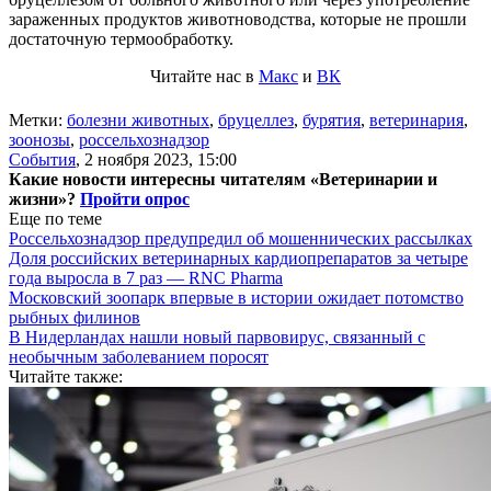
зараженных продуктов животноводства, которые не прошли
достаточную термообработку.
Читайте нас в
Макс
и
ВК
Метки:
болезни животных
,
бруцеллез
,
бурятия
,
ветеринария
,
зоонозы
,
россельхознадзор
События
,
2 ноября 2023, 15:00
Какие новости интересны читателям «Ветеринарии и
жизни»?
Пройти опрос
Еще по теме
Россельхознадзор предупредил об мошеннических рассылках
Доля российских ветеринарных кардиопрепаратов за четыре
года выросла в 7 раз — RNC Pharma
Московский зоопарк впервые в истории ожидает потомство
рыбных филинов
В Нидерландах нашли новый парвовирус, связанный с
необычным заболеванием поросят
Читайте также: