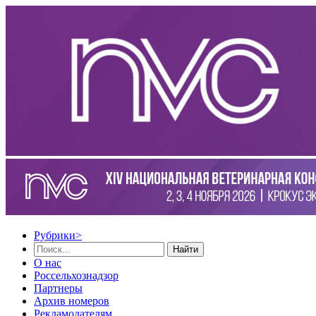
Рубрики
>
Найти
О нас
Россельхознадзор
Партнеры
Архив номеров
Рекламодателям