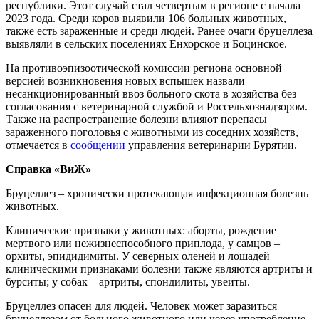
республики. Этот случай стал четвертым в регионе с начала
2023 года. Среди коров выявили 106 больных животных,
также есть зараженные и среди людей. Ранее очаги бруцеллеза
выявляли в сельских поселениях Енхорское и Боцинское.
На противоэпизоотической комиссии региона основной
версией возникновения новых вспышек назвали
несанкционированный ввоз больного скота в хозяйства без
согласования с ветеринарной службой и Россельхознадзором.
Также на распространение болезни влияют перепасы
зараженного поголовья с животными из соседних хозяйств,
отмечается в
сообщении
управления ветеринарии Бурятии.
Справка «ВиЖ»
Бруцеллез – хронически протекающая инфекционная болезнь
животных.
Клинические признаки у животных: аборты, рождение
мертвого или нежизнеспособного приплода, у самцов –
орхиты, эпидидимиты. У северных оленей и лошадей
клиническими признаками болезни также являются артриты и
бурситы; у собак – артриты, спондилиты, увеиты.
Бруцеллез опасен для людей. Человек может заразиться
бруцеллезом от больного животного или через употребление