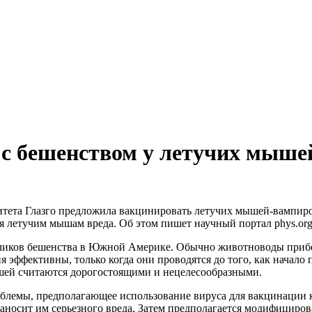
с бешенством у летучих мыше
ситета Глазго предложила вакцинировать летучих мышей-вампи
яя летучим мышам вреда. Об этом пишет научный портал phys.org
иков бешенства в Южной Америке. Обычно животноводы прибега
я эффективны, только когда они проводятся до того, как начал
шей считаются дорогостоящими и нецелесообразными.
блемы, предполагающее использование вируса для вакцинации к
наносит им серьезного вреда. Затем предполагается модифициров