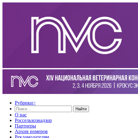
Рубрики
>
Найти
О нас
Россельхознадзор
Партнеры
Архив номеров
Рекламодателям