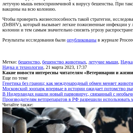
летучую мышь невосприимчивой к вирусу бешенства. При такой
вакцины на всю колонию.
Чтобы проверить жизнеспособность такой стратегии, исследова
(DrBHV), который вызывает легкие пожизненные инфекции у 
колонии и тем самым значительно снизить угрозу распростран
Результаты исследования были
опубликованы
в журнале Proceed
Метки:
бешенство
,
бешенство животных
,
летучие мыши
,
Наука
Наука и технологии
,
21 марта 2023, 17:37
Какие новости интересны читателям «Ветеринарии и жизн
Еще по теме
Генетика без границ: как международный обмен меняет животн
Московский зоопарк впервые в истории ожидает потомство р
В Нидерландах нашли новый парвовирус, связанный с необыч
Производителям ветпрепаратов в РФ разрешили использовать
Читайте также: