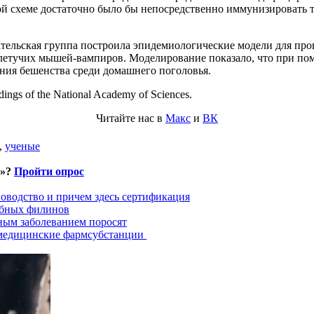
 схеме достаточно было бы непосредственно иммунизировать то
тельская группа построила эпидемиологические модели для прове
летучих мышей-вампиров. Моделирование показало, что при по
ения бешенства среди домашнего поголовья.
ings of the National Academy of Sciences.
Читайте нас в
Макс
и
ВК
,
ученые
и»?
Пройти опрос
оводство и причем здесь сертификация
ыбных филинов
ным заболеванием поросят
 медицинские фармсубстанции