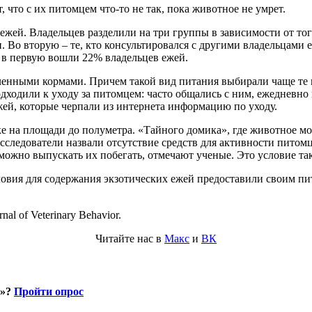
 что с их питомцем что-то не так, пока животное не умрет.
ежей. Владельцев разделили на три группы в зависимости от тог
. Во вторую – те, кто консультировался с другими владельцами 
а в первую вошли 22% владельцев ежей.
нными кормами. Причем такой вид питания выбирали чаще те вл
одходили к уходу за питомцем: часто общались с ним, ежедневн
ежей, которые черпали из интернета информацию по уходу.
ке на площади до полуметра. «Тайного домика», где животное мо
сследователи назвали отсутствие средств для активности питомц
можно выпускать их побегать, отмечают ученые. Это условие та
овия для содержания экзотических ежей предоставили своим пит
al of Veterinary Behavior.
Читайте нас в
Макс
и
ВК
и»?
Пройти опрос