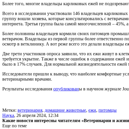
Более того, многие владельцы карликовых ежей не подозревают,
Всего в исследовании участвовали 146 владельцев карликовых 
группу вошли хозяева, которые консультировались с ветврачами
интернета. Третья группа была самой многочисленной – 45%, 
Более половины владельцев кормили своих питомцев промышле
ветврачом. Владельцы из первой группы более ответственно п
осмотр в ветклинику. А вот реже всего это делали владельцы 
Две трети участников опроса заявили, что их ежи живут в клет
требуется укрытие. Также в числе ошибок в содержании ежей и
было в 17% случаев. Для нормальной жизнедеятельности ежей 
Исследователи пришли к выводу, что наиболее комфортные усл
ветеринарными врачами.
Результаты исследования
опубликован
ы в научном журнале Journ
Метки:
ветеринария
,
домашние животные
,
ежи
,
питомцы
Наука
,
26 апреля 2024, 12:34
Какие новости интересны читателям «Ветеринарии и жизн
Еще по теме