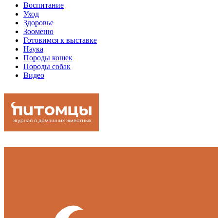
Воспитание
Уход
Здоровье
Зооменю
Готовимся к выставке
Наука
Породы кошек
Породы собак
Видео