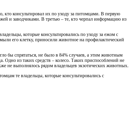
о, кто консультировал их по уходу за питомцами. В первую
ежей и заводчиками. В третью – те, кто черпал информацию из
адельцы, которые консультировались по уходу за ежом с
о мыли его клетку, приносили животное на профилактический
гло бы спрятаться, не было в 84% случаев, а этим животным
а. Одно из таких средств – колесо. Таких приспособлений не
кже не выполнялось рядом владельцев экзотических животных.
омцам те владельцы, которые консультировались с