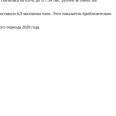
низилась на 0,6%, до 117,34 тыс. рублей за тонну. На
составило 6,9 миллиона тонн. Этот показатель приблизительно
го периода 2020 года.