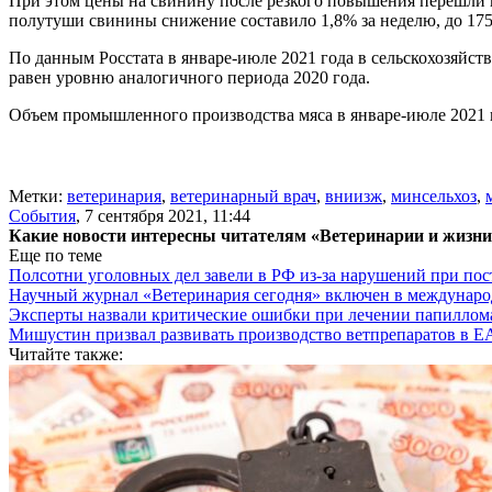
При этом цены на свинину после резкого повышения перешли к с
полутуши свинины снижение составило 1,8% за неделю, до 175,
По данным Росстата в январе-июле 2021 года в сельскохозяйст
равен уровню аналогичного периода 2020 года.
Объем промышленного производства мяса в январе-июле 2021 го
Метки:
ветеринария
,
ветеринарный врач
,
вниизж
,
минсельхоз
,
События
,
7 сентября 2021, 11:44
Какие новости интересны читателям «Ветеринарии и жизн
Еще по теме
Полсотни уголовных дел завели в РФ из-за нарушений при пост
Научный журнал «Ветеринария сегодня» включен в междунаро
Эксперты назвали критические ошибки при лечении папиллома
Мишустин призвал развивать производство ветпрепаратов в 
Читайте также: