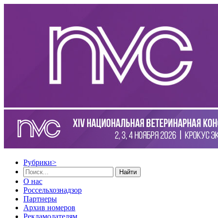
Рубрики
>
Найти
О нас
Россельхознадзор
Партнеры
Архив номеров
Рекламодателям