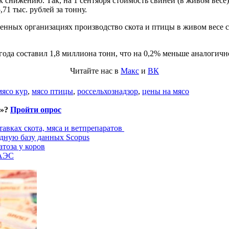
нижению. Так, на 1 сентября стоимость свиней (в живом весе) с
71 тыс. рублей за тонну.
венных организациях производство скота и птицы в живом весе 
да составил 1,8 миллиона тонн, что на 0,2% меньше аналогично
Читайте нас в
Макс
и
ВК
мясо кур
,
мясо птицы
,
россельхознадзор
,
цены на мясо
и»?
Пройти опрос
авках скота, мяса и ветпрепаратов
дную базу данных Scopus
тоза у коров
ЕАЭС