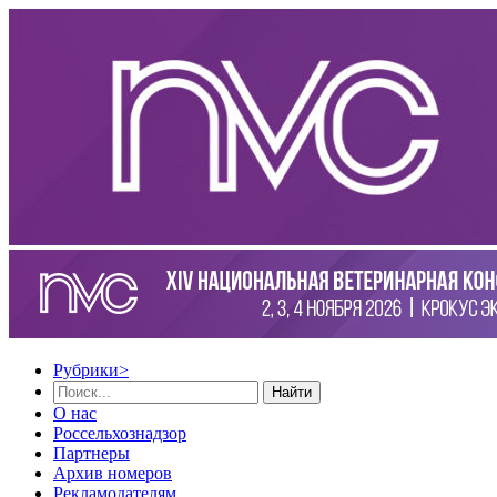
Рубрики
>
Найти
О нас
Россельхознадзор
Партнеры
Архив номеров
Рекламодателям