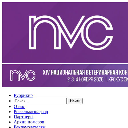
Рубрики
>
Найти
О нас
Россельхознадзор
Партнеры
Архив номеров
Рекламодателям