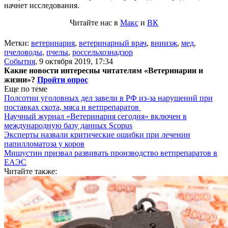
начнет исследования.
Читайте нас в
Макс
и
ВК
Метки:
ветеринария
,
ветеринарный врач
,
вниизж
,
мед
,
пчеловоды
,
пчелы
,
россельхознадзор
События
,
9 октября 2019, 17:34
Какие новости интересны читателям «Ветеринарии и
жизни»?
Пройти опрос
Еще по теме
Полсотни уголовных дел завели в РФ из-за нарушений при
поставках скота, мяса и ветпрепаратов
Научный журнал «Ветеринария сегодня» включен в
международную базу данных Scopus
Эксперты назвали критические ошибки при лечении
папилломатоза у коров
Мишустин призвал развивать производство ветпрепаратов в
ЕАЭС
Читайте также: