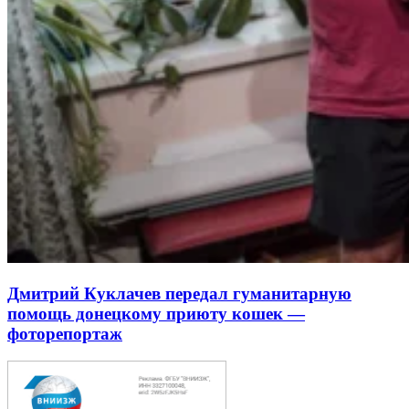
Дмитрий Куклачев передал гуманитарную
помощь донецкому приюту кошек —
фоторепортаж