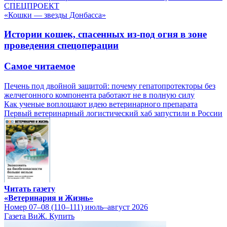
СПЕЦПРОЕКТ
«Кошки — звезды Донбасса»
Истории кошек, спасенных из-под огня в зоне
проведения спецоперации
Самое читаемое
Печень под двойной защитой: почему гепатопротекторы без
желчегонного компонента работают не в полную силу
Как ученые воплощают идею ветеринарного препарата
Первый ветеринарный логистический хаб запустили в России
Читать газету
«Ветеринария и Жизнь»
Номер 07–08 (110–111) июль–август 2026
Газета ВиЖ. Купить