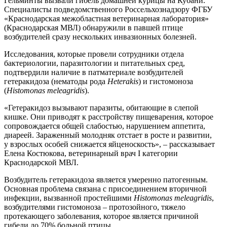
Гельминты вызвали гибель домашней курицы на Кубани.
Специалисты подведомственного Россельхознадзору ФГБУ
«Краснодарская межобластная ветеринарная лаборатория»
(Краснодарская МВЛ) обнаружили в павшей птице
возбудителей сразу нескольких инвазионных болезней.
Исследования, которые провели сотрудники отдела
бактериологии, паразитологии и питательных сред,
подтвердили наличие в патматериале возбудителей
гетеракидоза (нематоды рода
Heterakis
) и гистомоноза
(
Histomonas meleagridis
).
«Гетеракидоз вызывают паразиты, обитающие в слепой
кишке. Они приводят к расстройству пищеварения, которое
сопровождается общей слабостью, нарушением аппетита,
диареей. Зараженный молодняк отстает в росте и развитии,
у взрослых особей снижается яйценоскость», – рассказывает
Елена Костюкова, ветеринарный врач I категории
Краснодарской МВЛ.
Возбудитель гетеракидоза является умеренно патогенным.
Основная проблема связана с присоединением вторичной
инфекции, вызванной простейшими
Histomonas meleagridis
,
возбудителями гистомоноза – протозойного, тяжело
протекающего заболевания, которое является причиной
гибели до 70% больной птицы.