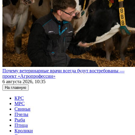
Почему ветеринарные врачи всегда будут востребованы —
проект «Агропрофессии»
6 августа 2026, 10:35
На главную
КРС
МРС
Свиньи
Пчелы
Рыба
Птица
Кролики