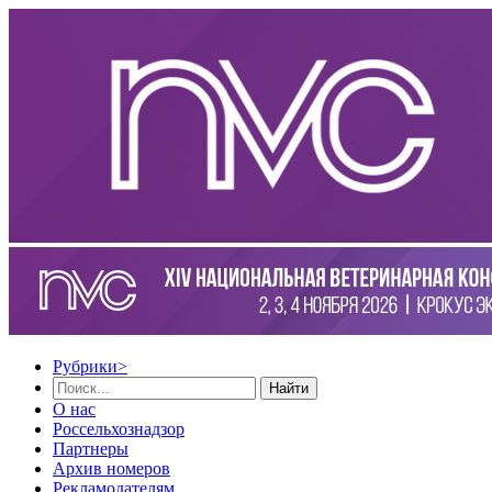
Рубрики
>
Найти
О нас
Россельхознадзор
Партнеры
Архив номеров
Рекламодателям