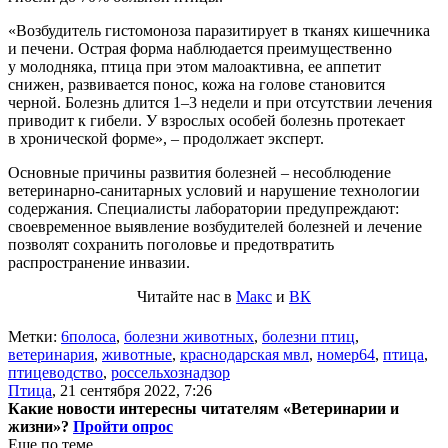
«Возбудитель гистомоноза паразитирует в тканях кишечника
и печени. Острая форма наблюдается преимущественно
у молодняка, птица при этом малоактивна, ее аппетит
снижен, развивается понос, кожа на голове становится
черной. Болезнь длится 1–3 недели и при отсутствии лечения
приводит к гибели. У взрослых особей болезнь протекает
в хронической форме», – продолжает эксперт.
Основные причины развития болезней – несоблюдение
ветеринарно-санитарных условий и нарушение технологии
содержания. Специалисты лаборатории предупреждают:
своевременное выявление возбудителей болезней и лечение
позволят сохранить поголовье и предотвратить
распространение инвазии.
Читайте нас в
Макс
и
ВК
Метки:
6полоса
,
болезни животных
,
болезни птиц
,
ветеринария
,
животные
,
краснодарская мвл
,
номер64
,
птица
,
птицеводство
,
россельхознадзор
Птица
,
21 сентября 2022, 7:26
Какие новости интересны читателям «Ветеринарии и
жизни»?
Пройти опрос
Еще по теме