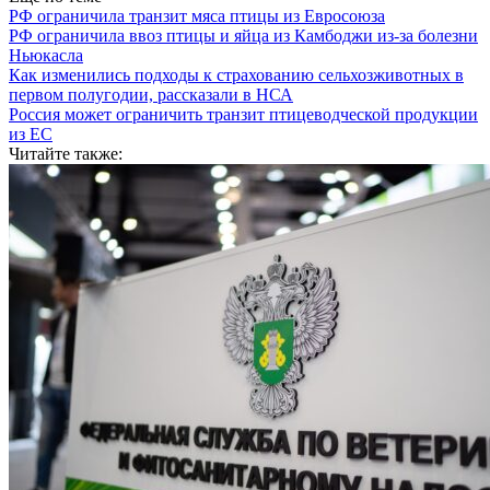
РФ ограничила транзит мяса птицы из Евросоюза
РФ ограничила ввоз птицы и яйца из Камбоджи из-за болезни
Ньюкасла
Как изменились подходы к страхованию сельхозживотных в
первом полугодии, рассказали в НСА
Россия может ограничить транзит птицеводческой продукции
из ЕС
Читайте также: