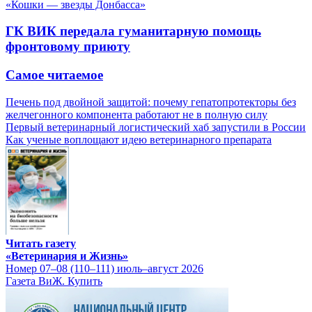
«Кошки — звезды Донбасса»
ГК ВИК передала гуманитарную помощь
фронтовому приюту
Самое читаемое
Печень под двойной защитой: почему гепатопротекторы без
желчегонного компонента работают не в полную силу
Первый ветеринарный логистический хаб запустили в России
Как ученые воплощают идею ветеринарного препарата
Читать газету
«Ветеринария и Жизнь»
Номер 07–08 (110–111) июль–август 2026
Газета ВиЖ. Купить