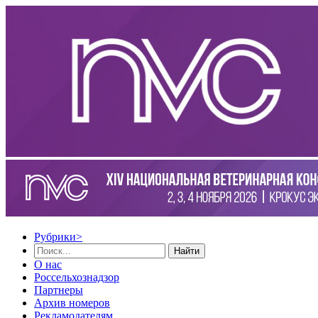
Рубрики
>
Найти
О нас
Россельхознадзор
Партнеры
Архив номеров
Рекламодателям