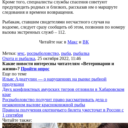
Кроме того, специалисты службы спасения советуют
предупредить родных и близких, рассказав им о маршруте
следования и времени возвращения.
Рыбакам, ставшим свидетелями несчастного случая на
водоеме, следует сразу сообщить об этом, позвонив по номеру
вызова экстренных служб – 112.
Читайте нас в
Макс
и
ВК
Метки:
мчс
,
росрыболовство
,
рыба
,
рыбалка
Охота и рыбалка
,
25 октября 2022, 11:46
Какие новости интересны читателям «Ветеринарии и
жизни»?
Пройти опрос
Еще по теме
Ильяс Адиатулин — о нарушениях на рынке рыбной
продукции
Двух конфликтных амурских тигров отловили в Хабаровском
крае
Росрыболовство получит право рассматривать дела о
незаконном вылове краснокнижной рыбы
Правила получения охотничьего билета ужесточат в России с
1 сентября
Читайте также: