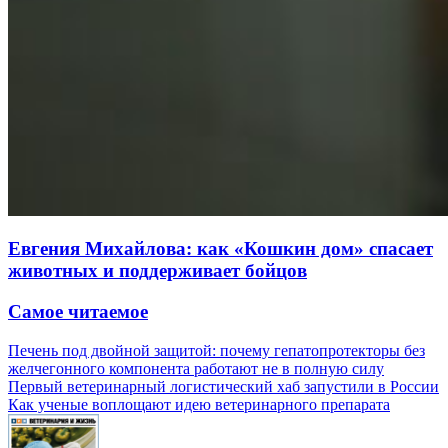
Евгения Михайлова: как «Кошкин дом» спасает
животных и поддерживает бойцов
Самое читаемое
Печень под двойной защитой: почему гепатопротекторы без
желчегонного компонента работают не в полную силу
Первый ветеринарный логистический хаб запустили в России
Как ученые воплощают идею ветеринарного препарата