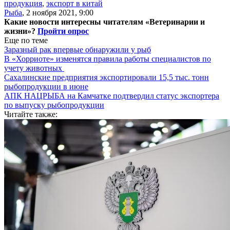
продукция
,
экспорт в китай
Рыба
,
2 ноября 2021, 9:00
Какие новости интересны читателям «Ветеринарии и
жизни»?
Пройти опрос
Еще по теме
Заразный рак впервые обнаружили у рыб
В «Хорриоте» изменятся правила работы специалистов по
учету животных
Сахалинские предприятия экспортировали 15,5 тыс. тонн
рыбопродукции в июне
АПК НАЦРЫБА на Камчатке подтвердил статус экспортера
по выпуску рыбопродукции
Читайте также: