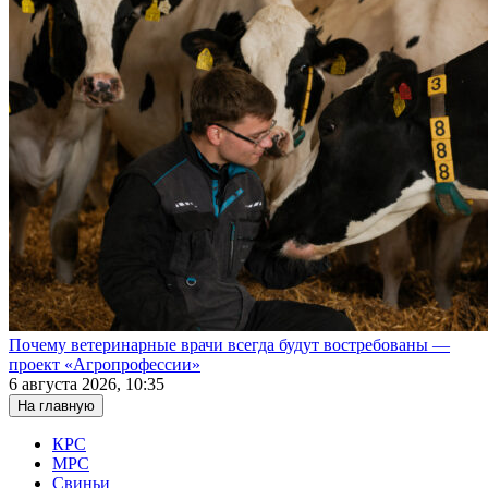
Почему ветеринарные врачи всегда будут востребованы —
проект «Агропрофессии»
6 августа 2026, 10:35
На главную
КРС
МРС
Свиньи