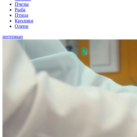
Пчелы
Рыба
Птица
Кролики
Олени
интервью