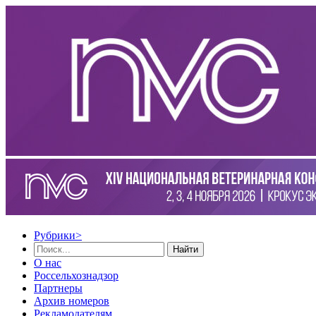
Рубрики
>
Найти
О нас
Россельхознадзор
Партнеры
Архив номеров
Рекламодателям