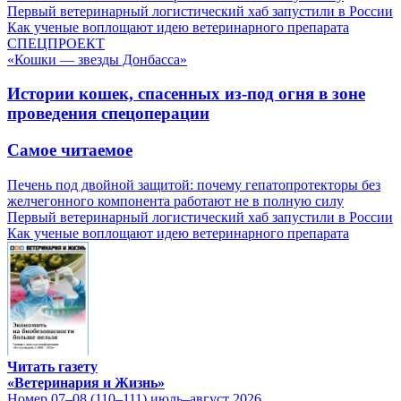
Первый ветеринарный логистический хаб запустили в России
Как ученые воплощают идею ветеринарного препарата
СПЕЦПРОЕКТ
«Кошки — звезды Донбасса»
Истории кошек, спасенных из-под огня в зоне
проведения спецоперации
Самое читаемое
Печень под двойной защитой: почему гепатопротекторы без
желчегонного компонента работают не в полную силу
Первый ветеринарный логистический хаб запустили в России
Как ученые воплощают идею ветеринарного препарата
Читать газету
«Ветеринария и Жизнь»
Номер 07–08 (110–111) июль–август 2026