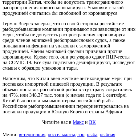
территории Китая, чтобы не допустить трансграничного
распространения нового коронавируса. Упаковки с такой
продукцией считались бы свободной от коронавируса.
Герман Зверев заверил, что со своей стороны российские
рыбодобывающие компании принимают все зависящие от них
меры, чтобы не допустить распространения коронавируса
среди членов экипажей рыбопромысловых судов, а также
попадания инфекции на упаковки с замороженной
продукцией. Члены экипажей сделали прививки против
коронавируса. Кроме того, они регулярно сдают ПЦР-тесты
на COVID-19. Все суда тщательно дезинфицируют, исследуют
смывы с образцов упаковок и тары.
Напомним, что Китай ввел жесткие антиковидные меры при
поставках импортной пищевой продукции. В результате
объемы поставок российской рыбы в эту страну сократились
на 47%, или 348,37 тыс. тонн (с начала года по 1 сентября).
Китай был основным импортером российской рыбы.
Российские рыбопромышленники переориентировались на
поставки продукции в Южную Корею и страны Африки.
Читайте нас в
Макс
и
ВК
Метки:
ветеринария
,
россельхознадзор
,
рыба
,
рыбная