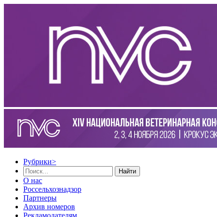
Рубрики
>
Найти
О нас
Россельхознадзор
Партнеры
Архив номеров
Рекламодателям