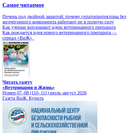
Самое читаемое
Печень под двойной защитой: почему гепатопротекторы без
желчегонного компонента работают не в полную силу
Как ученые воплощают идею ветеринарного препарата
Как рождается идея нового ветеринарного препарата —
сериал «ВиЖ»
Читать газету
«Ветеринария и Жизнь»
Номер 07–08 (110–111) июль–август 2026
Газета ВиЖ. Купить