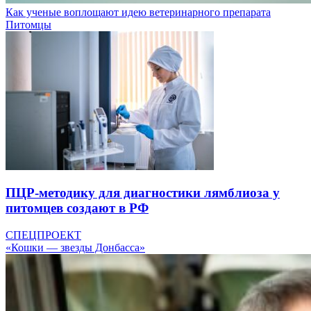
Как ученые воплощают идею ветеринарного препарата
Питомцы
ПЦР-методику для диагностики лямблиоза у
питомцев создают в РФ
СПЕЦПРОЕКТ
«Кошки — звезды Донбасса»