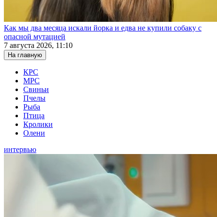
Как мы два месяца искали йорка и едва не купили собаку с
опасной мутацией
7 августа 2026, 11:10
На главную
КРС
МРС
Свиньи
Пчелы
Рыба
Птица
Кролики
Олени
интервью