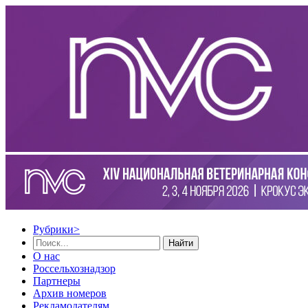
Рубрики
>
Найти
О нас
Россельхознадзор
Партнеры
Архив номеров
Рекламодателям