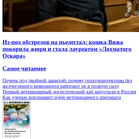
Из-под обстрелов на пьедестал: кошка Вижа
покорила жюри и стала лауреатом «Лохматого
Оскара»
Самое читаемое
Печень под двойной защитой: почему гепатопротекторы без
желчегонного компонента работают не в полную силу
Первый ветеринарный логистический хаб запустили в России
Как ученые воплощают идею ветеринарного препарата