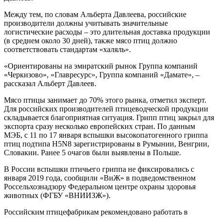
Между тем, по словам Альберта Давлеева, российские
производители должны учитывать значительные
логистические расходы – это длительная доставка продукции
(в среднем около 30 дней), также мясо птиц должно
соответствовать стандартам «халяль».
«Ориентированы на эмиратский рынок Группа компаний
«Черкизово», «Главресурс», Группа компаний «Дамате», –
рассказал Альберт Давлеев.
Мясо птицы занимает до 70% этого рынка, отметил эксперт.
Для российских производителей птицеводческой продукции
складывается благоприятная ситуация. Грипп птиц закрыл для
экспорта сразу несколько европейских стран. По данным
МЭБ, с 11 по 17 января вспышки высокопатогенного гриппа
птиц подтипа H5N8 зарегистрированы в Румынии, Венгрии,
Словакии. Ранее 5 очагов были выявлены в Польше.
В России вспышки птичьего гриппа не фиксировались с
января 2019 года, сообщили «ВиЖ» в подведомственном
Россельхознадзору Федеральном центре охраны здоровья
животных (ФГБУ «ВНИИЗЖ»).
Российским птицефабрикам рекомендовано работать в