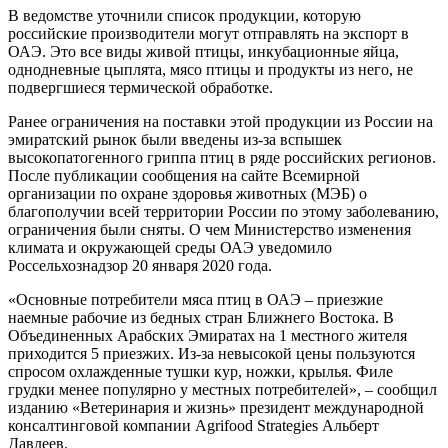
В ведомстве уточнили список продукции, которую
российские производители могут отправлять на экспорт в
ОАЭ. Это все виды живой птицы, инкубационные яйца,
однодневные цыплята, мясо птицы и продукты из него, не
подвергшиеся термической обработке.
Ранее ограничения на поставки этой продукции из России на
эмиратский рынок были введены из-за вспышек
высокопатогенного гриппа птиц в ряде российских регионов.
После публикации сообщения на сайте Всемирной
организации по охране здоровья животных (МЭБ) о
благополучии всей территории России по этому заболеванию,
ограничения были сняты. О чем Министерство изменения
климата и окружающей среды ОАЭ уведомило
Россельхознадзор 20 января 2020 года.
«Основные потребители мяса птиц в ОАЭ – приезжие
наемные рабочие из бедных стран Ближнего Востока. В
Объединенных Арабских Эмиратах на 1 местного жителя
приходится 5 приезжих. Из-за невысокой цены пользуются
спросом охлажденные тушки кур, ножки, крылья. Филе
грудки менее популярно у местных потребителей», – сообщил
изданию «Ветеринария и жизнь» президент международной
консалтинговой компании Agrifood Strategies Альберт
Давлеев.