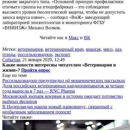
режиме закрытого типа. «Основной принцип профилактики
птичьего гриппа на птицефабриках – это соблюдение
высокого уровня биологической защиты, чтобы не допустить
заноса вируса извне», – сообщил «ВиЖ» заведующий
лабораторией эпизоотологии и мониторинга ФГБУ
«ВНИИЗЖ» Михаил Волков.
Читайте нас в
Макс
и
ВК
Метки:
ветеринария
,
ветеринарный врач
,
вниизж
,
мясо
,
оаэ
,
птицы
,
россельхознадзор
,
экспорт
События
,
21 января 2020, 12:49
Какие новости интересны читателям «Ветеринарии и
жизни»?
Пройти опрос
Еще по теме
Россельхознадзор предупредил об мошеннических рассылках
Доля российских ветеринарных кардиопрепаратов за четыре
года выросла в 7 раз — RNC Pharma
Московский зоопарк впервые в истории ожидает потомство
рыбных филинов
В Нидерландах нашли новый парвовирус, связанный с
необычным заболеванием поросят
Читайте также: