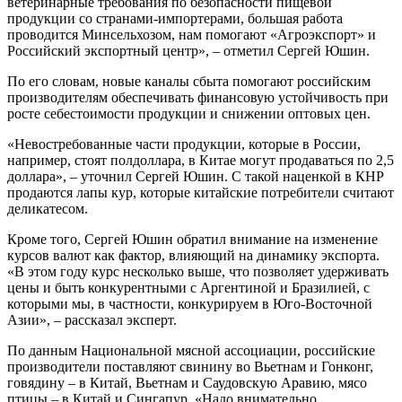
ветеринарные требования по безопасности пищевой
продукции со странами-импортерами, большая работа
проводится Минсельхозом, нам помогают «Агроэкспорт» и
Российский экспортный центр», – отметил Сергей Юшин.
По его словам, новые каналы сбыта помогают российским
производителям обеспечивать финансовую устойчивость при
росте себестоимости продукции и снижении оптовых цен.
«Невостребованные части продукции, которые в России,
например, стоят полдоллара, в Китае могут продаваться по 2,5
доллара», – уточнил Сергей Юшин. С такой наценкой в КНР
продаются лапы кур, которые китайские потребители считают
деликатесом.
Кроме того, Сергей Юшин обратил внимание на изменение
курсов валют как фактор, влияющий на динамику экспорта.
«В этом году курс несколько выше, что позволяет удерживать
цены и быть конкурентными с Аргентиной и Бразилией, с
которыми мы, в частности, конкурируем в Юго-Восточной
Азии», – рассказал эксперт.
По данным Национальной мясной ассоциации, российские
производители поставляют свинину во Вьетнам и Гонконг,
говядину – в Китай, Вьетнам и Саудовскую Аравию, мясо
птицы – в Китай и Сингапур. «Надо внимательно