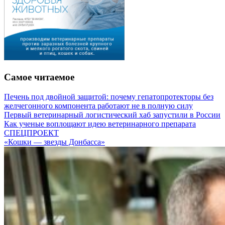
Самое читаемое
Печень под двойной защитой: почему гепатопротекторы без
желчегонного компонента работают не в полную силу
Первый ветеринарный логистический хаб запустили в России
Как ученые воплощают идею ветеринарного препарата
СПЕЦПРОЕКТ
«Кошки — звезды Донбасса»