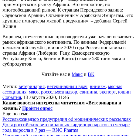
присмотреться к рынку Африки. Это непростой, но
многообещающий рынок. К странам Персидского залива:
Саудовской Аравии, Объединенным Арабским Эмиратам. Это
крупные импортеры мясной продукции», – добавил Сергей
Юшин.
Впрочем, отечественные производители уже начали осваивать
рынок африканского континента. По данным Федеральной
таможенной службы, в июне 2020 года Россия
поставила в
страны Африки (Либерию, Гану, Демократическую
Республику Конго, Бенин и Конго) свыше 580 тонн мяса и
субпродуктов.
Читайте нас в
Макс
и
ВК
Метки:
ветеринария
,
ветеринарный врач
,
вниизж
,
мясная
ассоциация
,
мясо
,
россельхознадзор
,
свинина
,
экспорт
,
юшин
События
,
13 августа 2020, 11:46
Какие новости интересны читателям «Ветеринарии и
жизни»?
Пройти опрос
Еще по теме
Россельхознадзор предупредил об мошеннических рассылках
Доля российских ветеринарных кардиопрепаратов за четыре
года выросла в 7 раз — RNC Pharma
Московский зоопарк впервые в истории ожидает потомство