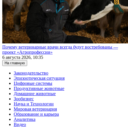
Почему ветеринарные врачи всегда будут востребованы —
проект «Агропрофессии»
6 августа 2026, 10:35
На главную
Законодательство
Эпизоотическая ситуация
Цифровые системы
Продуктивные животные
Домашние животные
Зообизнес
Наука и Технологии
Мировая ветеринария
Образование и карьера
Аналитика
Видео