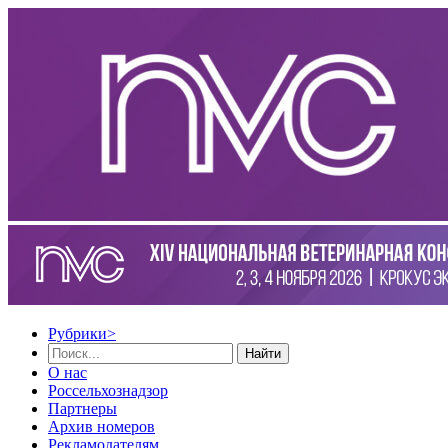
Рубрики
>
Найти
О нас
Россельхознадзор
Партнеры
Архив номеров
Рекламодателям