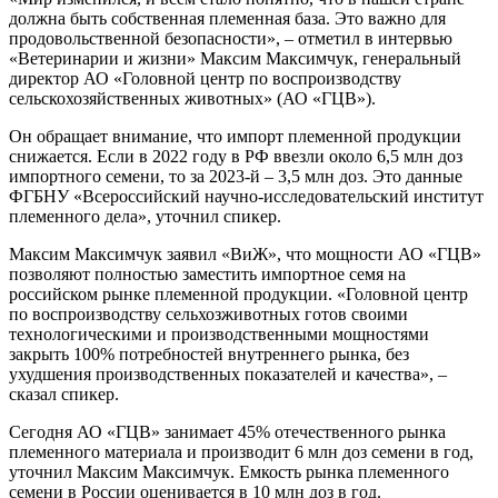
должна быть собственная племенная база. Это важно для
продовольственной безопасности», – отметил в интервью
«Ветеринарии и жизни» Максим Максимчук, генеральный
директор АО «Головной центр по воспроизводству
сельскохозяйственных животных» (АО «ГЦВ»).
Он обращает внимание, что импорт племенной продукции
снижается. Если в 2022 году в РФ ввезли около 6,5 млн доз
импортного семени, то за 2023-й – 3,5 млн доз. Это данные
ФГБНУ «Всероссийский научно-исследовательский институт
племенного дела», уточнил спикер.
Максим Максимчук заявил «ВиЖ», что мощности АО «ГЦВ»
позволяют полностью заместить импортное семя на
российском рынке племенной продукции. «Головной центр
по воспроизводству сельхозживотных готов своими
технологическими и производственными мощностями
закрыть 100% потребностей внутреннего рынка, без
ухудшения производственных показателей и качества», –
сказал спикер.
Сегодня АО «ГЦВ» занимает 45% отечественного рынка
племенного материала и производит 6 млн доз семени в год,
уточнил Максим Максимчук. Емкость рынка племенного
семени в России оценивается в 10 млн доз в год.