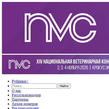
Рубрики
>
Найти
О нас
Россельхознадзор
Партнеры
Архив номеров
Рекламодателям