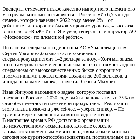
Эксперты отмечают низкое качество импортного племенного
материала, который поставляется в Россию. «Из 6,5 млн доз
семени, которые завезли в 2022 году, менее 2% – от
действительно хороших быков мирового уровня», – рассказал
в интервью «ВиЖ» Иван Янчуков, генеральный директор АО
«Московское» по племенной работе».
По словам генерального директора АО «Уралплемцентр»
Сергея Мымрина,большая часть завезенной
спермопродукциистоит 1–2 доллара за дозу. «Хотя мы знаем,
что на американском и европейском рынках стоимость одной
спермодозы от высококачественных быков с хорошими
продуктивными показателями доходит до 200 долларов, а
иногда цена даже выше», – пояснил Сергей Мымрин.
Иван Янчуков напомнил о задаче, которую поставил
президент России: к 2030 году выйти на показатель в 75% по
самообеспеченности племенной продукцией. «Реализация
этого плана возможна уже сейчас, – уверен спикер. – По
крайней мере, в молочном животноводстве точно.
В настоящее время в РФ достаточно организаций
по искусственному осеменению, которые серьезно
занимаются племенным животноводством и быки которых
сегодня конкурентоспособны животным, поставляемым из-за