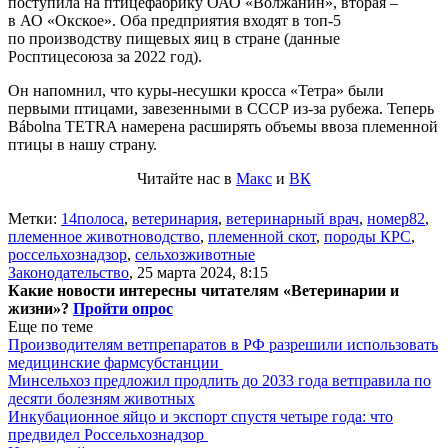
поступила на птицефабрику ОАО «Волжанин», вторая –
в АО «Окское». Оба предприятия входят в топ-5
по производству пищевых яиц в стране (данные
Росптицесоюза за 2022 год).
Он напомнил, что куры-несушки кросса «Тетра» были
первыми птицами, завезенными в СССР из-за рубежа. Теперь
Bábolna TETRA намерена расширять объемы ввоза племенной
птицы в нашу страну.
Читайте нас в
Макс
и
ВК
Метки:
14полоса
,
ветеринария
,
ветеринарный врач
,
номер82
,
племенное животноводство
,
племенной скот
,
породы КРС
,
россельхознадзор
,
сельхозживотные
Законодательство
,
25 марта 2024, 8:15
Какие новости интересны читателям «Ветеринарии и
жизни»?
Пройти опрос
Еще по теме
Производителям ветпрепаратов в РФ разрешили использовать
медицинские фармсубстанции
Минсельхоз предложил продлить до 2033 года ветправила по
десяти болезням животных
Инкубационное яйцо и экспорт спустя четыре года: что
предвидел Россельхознадзор