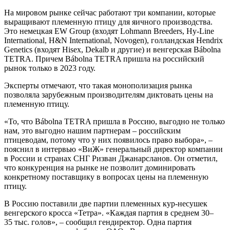
На мировом рынке сейчас работают три компании, которые
выращивают племенную птицу для яичного производства.
Это немецкая EW Group (входят Lohmann Breeders, Hy-Line
International, H&N International, Novogen), голландская Hendrix
Genetics (входят Hisex, Dekalb и другие) и венгерская Bábolna
TETRA. Причем Bábolna TETRA пришла на российский
рынок только в 2023 году.
Эксперты отмечают, что такая монополизация рынка
позволяла зарубежным производителям диктовать цены на
племенную птицу.
«То, что Bábolna TETRA пришла в Россию, выгодно не только
нам, это выгодно нашим партнерам – российским
птицеводам, потому что у них появилось право выбора», –
пояснил в интервью «ВиЖ» генеральный директор компании
в России и странах СНГ Ризван Джанарсланов. Он отметил,
что конкуренция на рынке не позволит доминировать
конкретному поставщику в вопросах цены на племенную
птицу.
В Россию поставили две партии племенных кур-несушек
венгерского кросса «Тетра». «Каждая партия в среднем 30–
35 тыс. голов», – сообщил гендиректор. Одна партия