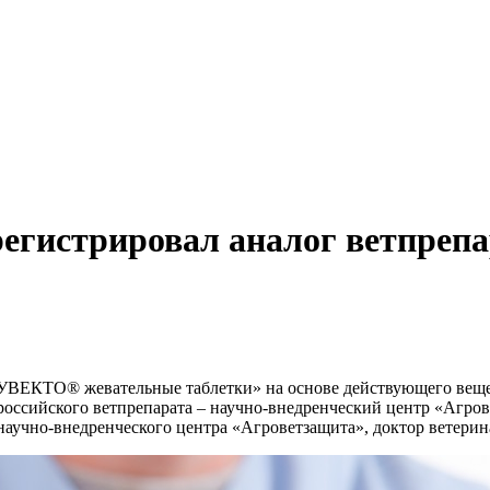
регистрировал аналог ветпреп
УВЕКТО® жевательные таблетки» на основе действующего вещес
 российского ветпрепарата – научно-внедренческий центр «Агро
аучно-внедренческого центра «Агроветзащита», доктор ветерина