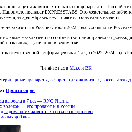
влению защиты животных от экто- и эндопаразитов. Российских 
и. Например, препарат EXPRESSTABS. Это жевательные таблетки
е, чем препарат «Бравекто», – пояснил собеседник издания.
 он не завозится в Россию с июля 2022 года, сообщили в Россельх
е о выдаче заключения о соответствии иностранного производи
й практики», – уточнили в ведомстве.
ток отечественной ветфармацевтики. Так, за 2022–2024 год в Р
Читайте нас в
Макс
и
ВК
етеринарные препараты
,
лекарства для животных
,
россельхознад
и»?
Пройти опрос
да выросла в 7 раз — RNC Pharma
х волокон — его продают и в России
 для домашних животных грозит банкротство
рмовых добавок