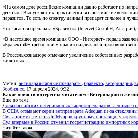
«На самом деле российские компании давно работают по напра
десятков. Выпускают их практически все российские компани
паразитов. То есть по спектру данный препарат сильнее и лучш
Что касается препарата «Бравекто» (Intervet GesmbH, Австрия),
«В настоящее время компания ООО «Интервет» подала заявлени
«Бравекто®» требованиям правил надлежащей производственно
В Россельхознадзоре отмечают увеличение собственных разрабо
животных.
Метки:
антипаразитарные препараты
,
бравекто
,
ветеринария
,
в
Зообизнес
,
17 апреля 2024, 9:32
Какие новости интересны читателям «Ветеринарии и жизн
Еще по теме
Доля российских ветеринарных кардиопрепаратов за четыре го
В США отзывают серии ветпрепарата Adequan из-за стеклянны
Связанному с сетью «Ле’Муррр» крупному поставщику кормов
Суд впервые в России отменил госрегистрацию импортных ко
Читайте также: