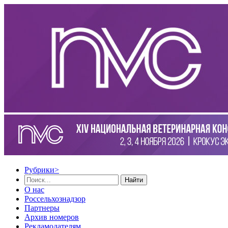
Рубрики
>
Найти
О нас
Россельхознадзор
Партнеры
Архив номеров
Рекламодателям