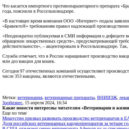
Что касается импортного противопаразитарного препарата «Бра
года, пояснили в Россельхознадзоре.
«В настоящее время компания ООО «Интервет» подала заявлени
«Бравекто®» требованиям правил надлежащей производственно
«Неоднократно публикуемая в СМИ информация о дефиците вете
обращении лекарственных средств», предусматривающей требов
действительности», – акцентировали в Россельхознадзоре. Так
Служба отмечает, что в России наращивают производство вакци
млн доз вакцин для кошек.
Сегодня 97 отечественных компаний осуществляют производство
числе 353 вакцины, являются отечественными.
Метки:
ветеринария
,
ветеринарные препараты
,
ВНИИЗЖ
,
лека
Зообизнес
,
15 апреля 2024, 16:34
Какие новости интересны читателям «Ветеринарии и жизн
Еще по теме
Мишустин призвал развивать производство ветпрепаратов в 
Доля российских ветеринарных кардиопрепаратов за четыре го
В США отзывают серии ветпрепарата Adequan из-за стеклянны