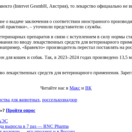
векто (Intervet GesmbH, Австрия), то лекарство официально не
е о выдаче заключения о соответствии иностранного производи
й практики», – уточнили представители службы.
ринарных препаратов в связи с вступлением в силу нормы стат
ания по вводу лекарственных средств для ветеринарного примен
, например, «Бравекто» производитель перестал поставлять на 
н для кошек и собак. Так, в 2023–2024 годах произведено 13,5 
 лекарственных средств для ветеринарного применения. Зарегис
Читайте нас в
Макс
и
ВК
рства для животных
,
россельхознадзор
и»?
Пройти опрос
ЕАЭС
да выросла в 7 раз — RNC Pharma
х волокон — его продают и в России