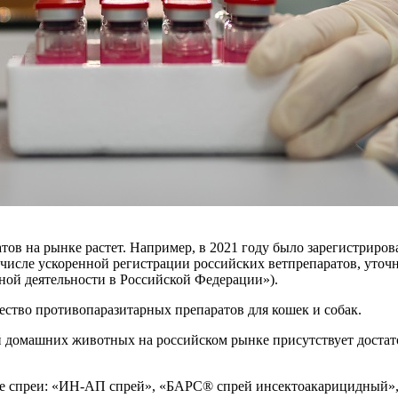
ов на рынке растет. Например, в 2021 году было зарегистрирова
 числе ускоренной регистрации российских ветпрепаратов, уточ
ной деятельности в Российской Федерации»).
ество противопаразитарных препаратов для кошек и собак.
 домашних животных на российском рынке присутствует достато
е спреи: «ИН-АП спрей», «БАРС® спрей инсектоакарицидный»,