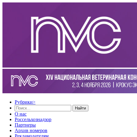
Рубрики
>
Найти
О нас
Россельхознадзор
Партнеры
Архив номеров
Рекламодателям