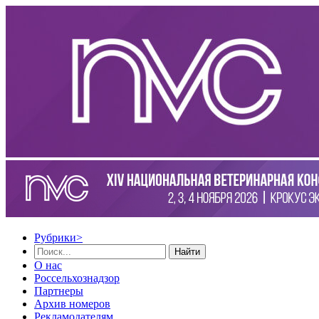
Рубрики
>
Найти
О нас
Россельхознадзор
Партнеры
Архив номеров
Рекламодателям