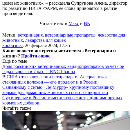
целевых животных», – рассказала Супрунова Алена, директор
по развитию НИТА-ФАРМ, ее слова приводятся в релизе
производителя.
Читайте нас в
Макс
и
ВК
Метки:
ветеринария
,
ветеринарные препараты
,
лекарства для
животных
,
лекарства для кошек
Зообизнес
,
20 февраля 2024, 17:35
Какие новости интересны читателям «Ветеринарии и
жизни»?
Пройти опрос
Еще по теме
Доля российских ветеринарных кардиопрепаратов за четыре
года выросла в 7 раз — RNC Pharma
В США отзывают серии ветпрепарата Adequan из-за
стеклянных волокон — его продают и в России
Связанному с сетью «Ле’Муррр» крупному поставщику
кормов для домашних животных грозит банкротство
Суд впервые в России отменил госрегистрацию импортных
кормовых добавок
Читайте также: