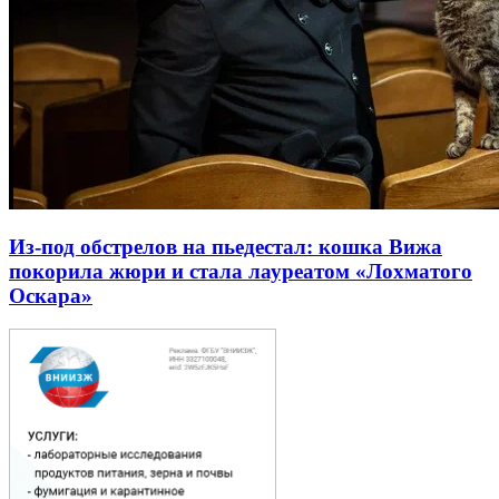
Из-под обстрелов на пьедестал: кошка Вижа
покорила жюри и стала лауреатом «Лохматого
Оскара»