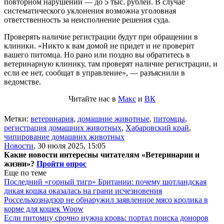
повторном нарушении — до 5 тыс. рублей. В случае
систематического уклонения возможна уголовная
ответственность за неисполнение решения суда.
Проверять наличие регистрации будут при обращении в
клиники. «Никто к вам домой не придет и не проверит
вашего питомца. Но рано или поздно вы обратитесь в
ветеринарную клинику, там проверят наличие регистрации, и
если ее нет, сообщат в управление», — разъяснили в
ведомстве.
Читайте нас в
Макс
и
ВК
Метки:
ветеринария
,
домашние животные
,
питомцы
,
регистрация домашних животных
,
Хабаровский край
,
чипирование домашних животных
Новости
,
30 июля 2025, 15:05
Какие новости интересны читателям «Ветеринарии и
жизни»?
Пройти опрос
Еще по теме
Последний «горный тигр» Британии: почему шотландская
дикая кошка оказалась на грани исчезновения
Россельхознадзор не обнаружил заявленное мясо кролика в
корме для кошек Woow
Если питомцу срочно нужна кровь: портал поиска доноров