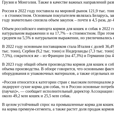
Грузия и Монголия. Также в качестве важных направлений разв
Россия в 2022 году поставила на мировой рынок 121,9 тыс. то
– в стоимостном. Основным покупателем являлась Беларусь, зак
году значительно снизила объем закупок – почти в 4,5 раза, до 4
Объем российского импорта кормов для кошек и собак в 2022 го
натуральном выражении и на 17,7% – в стоимостном. При этом
среднем на 5,5% в натуральном выражении, но увеличивались н
В 2022 году основным поставщиком стала Италия с долей 36,4%
тыс. тонн), Сербия (9,2 тыс. тонн) и Нидерланды (7,3 тыс. то
7,5%), сократился же – из Франции (на 47,3%) и Германии (на 4
В 2023 году общий объем производства кормов для кошек и соба
объема производства. В обзоре говорится, что основными фак
оборудования и упаковочных материалов, а также отдельных ин
«Россия относится к категории стран с высоким потенциалом 
лидируют сухие корма для собак, то в России основные потреб
(паучах)», — сообщает исполнительный директор Ассоциации 
около 49,2 млн кошек и 25,5 млн собак.
В целом устойчивый спрос на промышленные корма для кошек 
на корма премиум-сегмента, а также растет доля продаж кормов