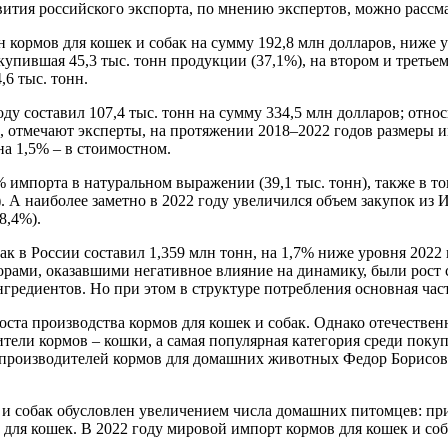
ития российского экспорта, по мнению экспертов, можно рассма
нн кормов для кошек и собак на сумму 192,8 млн долларов, ниже 
упившая 45,3 тыс. тонн продукции (37,1%), на втором и третьем 
,6 тыс. тонн.
ду составил 107,4 тыс. тонн на сумму 334,5 млн долларов; относ
, отмечают эксперты, на протяжении 2018–2022 годов размеры и
а 1,5% – в стоимостном.
 импорта в натуральном выражении (39,1 тыс. тонн), также в то
нн). А наиболее заметно в 2022 году увеличился объем закупок и
8,4%).
к в России составил 1,359 млн тонн, на 1,7% ниже уровня 2022 
торами, оказавшими негативное влияние на динамику, были рост
гредиентов. Но при этом в структуре потребления основная час
роста производства кормов для кошек и собак. Однако отечеств
ители кормов – кошки, а самая популярная категория среди пок
производителей кормов для домашних животных Федор Борисов. 
и собак обусловлен увеличением числа домашних питомцев: при
 для кошек. В 2022 году мировой импорт кормов для кошек и соба