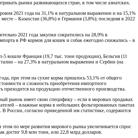
тривать рынки развивающихся стран, в том числе азиатских.
уровня 2021 года на 31,1% в натуральном выражении и на 15,1%
месте – Казахстан (36,8%) и Германия (3,8%); последняя в 2022
ительно 2021 года закупки сократились на 28,9% в
мпорта в РФ кормов для кошек и собак ежегодно снижались – в
п-5 вошли Франция (19,7 тыс. тонн продукции), Бельгия (11
з Италии – на 27,3% в натуральном выражении и Сербии (на
года, при этом на сухие корма пришлось 53,1% от общего
 стоимости и сложность приобретения импортного
ть приходится на продукцию отечественного производства.
енный рынок имеет свою специфику – если в мировых продажах
упателей – влажные корма в небольших фольгированных пакетах
В России, согласно приведенной им статистике, содержится
 этом по мере развития мирового рынка увеличивается спрос
к достиг 9,8 млн тонн, или 22,8 млрд долларов.