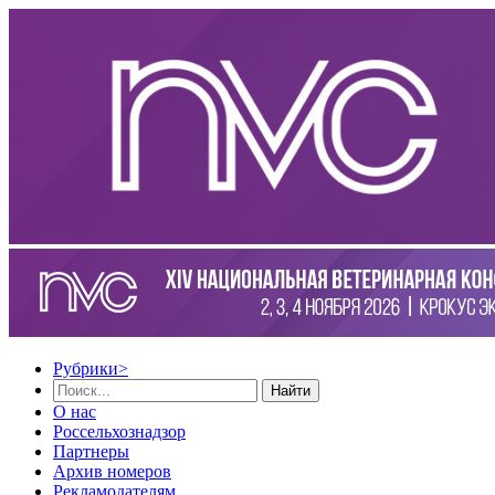
Рубрики
>
Найти
О нас
Россельхознадзор
Партнеры
Архив номеров
Рекламодателям