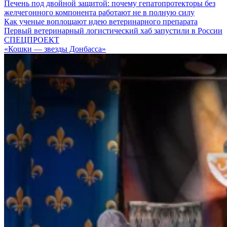
Печень под двойной защитой: почему гепатопротекторы без
желчегонного компонента работают не в полную силу
Как ученые воплощают идею ветеринарного препарата
Первый ветеринарный логистический хаб запустили в России
СПЕЦПРОЕКТ
«Кошки — звезды Донбасса»