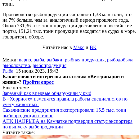
тонн.
Производство рыбопродукции составило 1,33 млн тонн, что
на 7% больше, чем за аналогичный период прошлого года.
Около 731,36 тыс. тонн продукции доставлено в российские
порты, 151,21 тыс. тонн продукции находятся на судах в море,
говорится в обзоре.
Читайте нас в
Макс
и
ВК
Метки:
варпэ
,
рыба
,
рыбаки
,
рыбная продукция
,
рыбодобыча
,
рыболовство
,
рыбопродукция
Рыба
,
15 июня 2023, 15:43
Какие новости интересны читателям «Ветеринарии и
жизни»?
Пройти опрос
Еще по теме
Заразный рак впервые обнаружили у рыб
В «Хорриоте» изменятся правила работы специалистов по
учету животных
Сахалинские предприятия экспортировали 15,5 тыс. тонн
рыбопродукции в июне
АПК НАЦРЫБА на Камчатке подтвердил статус экспортера
по выпуску рыбопродукции
Читайте также: