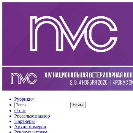
Рубрики
>
Найти
О нас
Россельхознадзор
Партнеры
Архив номеров
Рекламодателям