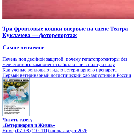
Три фронтовые кошки впервые на сцене Театра
Куклачева — фоторепортаж
Самое читаемое
Печень под двойной защитой: почему гепатопротекторы без
желчегонного компонента работают не в полную силу
Как ученые воплощают идею ветеринарного препарата
Первый ветеринарный логистический хаб запустили в России
Читать газету
«Ветеринария и Жизнь»
Номер 07–08 (110–111) июль–август 2026