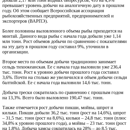
добыли 2,17 млн тонн водных биоресурсов, что на 4,9%
превышает уровень добычи на аналогичную дату в прошлом
году. Об этом сообщает Всероссийская ассоциация
рыбохозяйственных предприятий, предпринимателей и
экспортеров (ВАРПЭ).
Более половины выловленного объема рыбы приходится на
минтай. Данного вида рыбы с начала года добыли уже 1,14
млн тонн. Рост объемов добычи по сравнению с показателями
на эту дату в прошлом году составил 9%, уточнили в
организации.
Второе место по объемам добычи традиционно занимает
сельдь тихоокеанская. Ее с начала года выловили уже 236,4
тыс. тонн. Рост к уровню добычи прошлого года составил
3,6%. Почти на столько же увеличился и объем добычи сельди
балтийской. Ее с начала года выловили 14,6 тыс. тонн.
Добыча трески сократилась по сравнению с прошлым годом
на 13,3%. Всего было выловлено 190,47 тыс. тонн.
Также отмечается рост добычи пикши, мойвы, шпрот и
кильки. Пикши добыли 36,2 тыс. тонн (рост на 14,6%), шпрот
– 31,5 тыс. тонн (рост на 8,6%), кильки – 24,8 тыс. тонн (плюс
34,8% к уровню прошлого года), а мойвы – 23 тыс. тонн (рост
на 1,8%). Добыча хамсы сократилась на 28% – до 8,5 тыс.