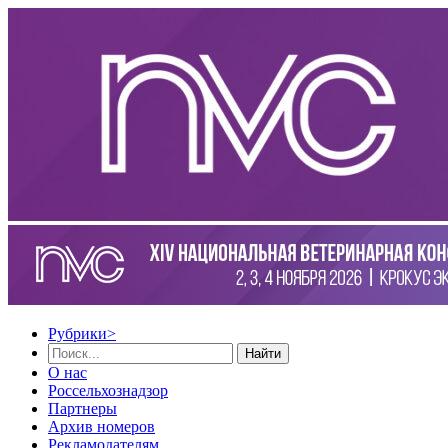
Рубрики
>
Найти
О нас
Россельхознадзор
Партнеры
Архив номеров
Рекламодателям