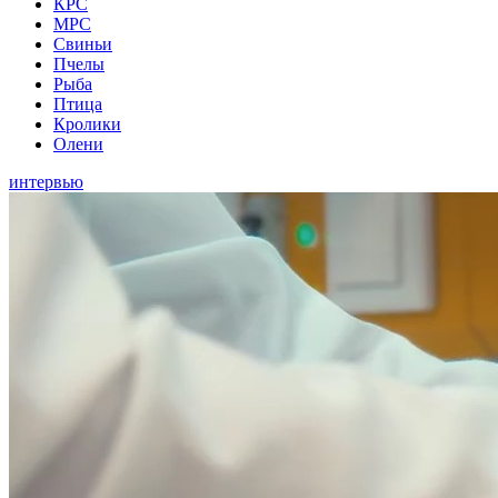
КРС
МРС
Свиньи
Пчелы
Рыба
Птица
Кролики
Олени
интервью