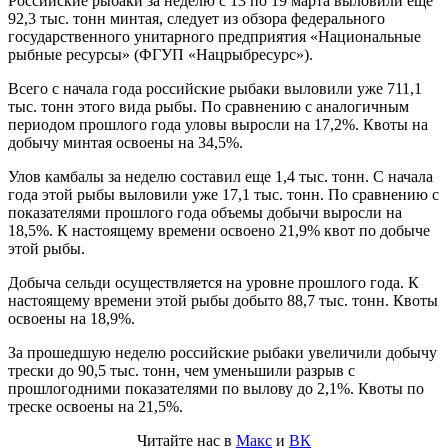
Российские рыбаки за неделю с 13 по 19 марта выловили еще
92,3 тыс. тонн минтая, следует из обзора федерального
государственного унитарного предприятия «Национальные
рыбные ресурсы» (ФГУП «Нацрыбресурс»).
Всего с начала года российские рыбаки выловили уже 711,1
тыс. тонн этого вида рыбы. По сравнению с аналогичным
периодом прошлого года уловы выросли на 17,2%. Квоты на
добычу минтая освоены на 34,5%.
Улов камбалы за неделю составил еще 1,4 тыс. тонн. С начала
года этой рыбы выловили уже 17,1 тыс. тонн. По сравнению с
показателями прошлого года объемы добычи выросли на
18,5%. К настоящему времени освоено 21,9% квот по добыче
этой рыбы.
Добыча сельди осуществляется на уровне прошлого года. К
настоящему времени этой рыбы добыто 88,7 тыс. тонн. Квоты
освоены на 18,9%.
За прошедшую неделю российские рыбаки увеличили добычу
трески до 90,5 тыс. тонн, чем уменьшили разрыв с
прошлогодними показателями по вылову до 2,1%. Квоты по
треске освоены на 21,5%.
Читайте нас в
Макс
и
ВК