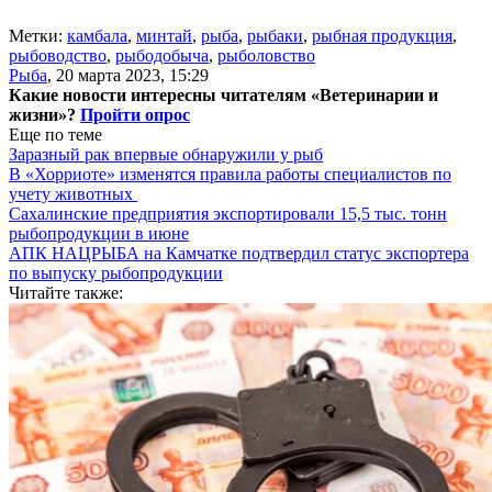
Метки:
камбала
,
минтай
,
рыба
,
рыбаки
,
рыбная продукция
,
рыбоводство
,
рыбодобыча
,
рыболовство
Рыба
,
20 марта 2023, 15:29
Какие новости интересны читателям «Ветеринарии и
жизни»?
Пройти опрос
Еще по теме
Заразный рак впервые обнаружили у рыб
В «Хорриоте» изменятся правила работы специалистов по
учету животных
Сахалинские предприятия экспортировали 15,5 тыс. тонн
рыбопродукции в июне
АПК НАЦРЫБА на Камчатке подтвердил статус экспортера
по выпуску рыбопродукции
Читайте также: