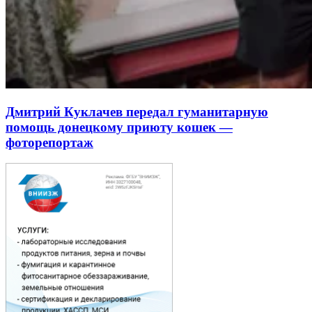
Дмитрий Куклачев передал гуманитарную
помощь донецкому приюту кошек —
фоторепортаж