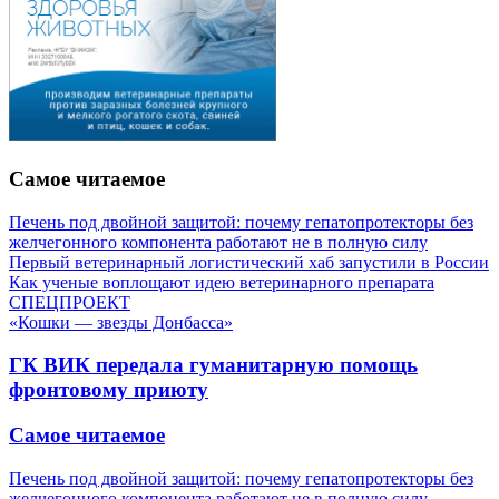
Самое читаемое
Печень под двойной защитой: почему гепатопротекторы без
желчегонного компонента работают не в полную силу
Первый ветеринарный логистический хаб запустили в России
Как ученые воплощают идею ветеринарного препарата
СПЕЦПРОЕКТ
«Кошки — звезды Донбасса»
ГК ВИК передала гуманитарную помощь
фронтовому приюту
Самое читаемое
Печень под двойной защитой: почему гепатопротекторы без
желчегонного компонента работают не в полную силу