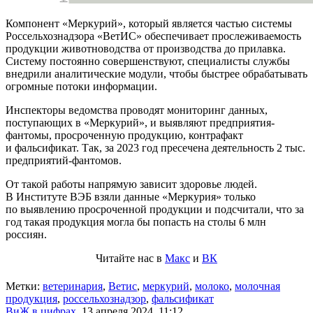
Компонент «Меркурий», который является частью системы
Россельхознадзора «ВетИС» обеспечивает прослеживаемость
продукции животноводства от производства до прилавка.
Систему постоянно совершенствуют, специалисты службы
внедрили аналитические модули, чтобы быстрее обрабатывать
огромные потоки информации.
Инспекторы ведомства проводят мониторинг данных,
поступающих в «Меркурий», и выявляют предприятия-
фантомы, просроченную продукцию, контрафакт
и фальсификат. Так, за 2023 год пресечена деятельность 2 тыс.
предприятий-фантомов.
От такой работы напрямую зависит здоровье людей.
В Институте ВЭБ взяли данные «Меркурия» только
по выявлению просроченной продукции и подсчитали, что за
год такая продукция могла бы попасть на столы 6 млн
россиян.
Читайте нас в
Макс
и
ВК
Метки:
ветеринария
,
Ветис
,
меркурий
,
молоко
,
молочная
продукция
,
россельхознадзор
,
фальсификат
ВиЖ в цифрах
,
13 апреля 2024, 11:12