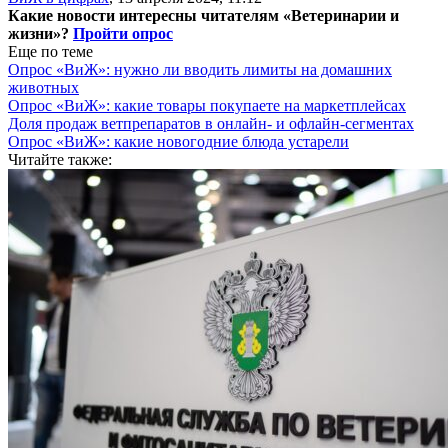
Какие новости интересны читателям «Ветеринарии и
жизни»?
Пройти опрос
Еще по теме
Опрос «ВиЖ»: нужно ли вводить лимиты на домашних
животных
Опрос «ВиЖ»: какие товары покупаете на маркетплейсах
Доля продаж ветпрепаратов в онлайн- и офлайн-сегментах
Опрос «ВиЖ»: какие новогодние блюда устарели
Читайте также: