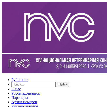
Рубрики
>
Найти
О нас
Россельхознадзор
Партнеры
Архив номеров
Рекламодателям