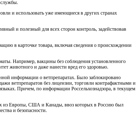
 службы.
говли и использовать уже имеющиеся в других странах
ивный и полезный для всех сторон контроль, задействовав
цию в карточке товара, включая сведения о происхождении
таматы. Например, вакцины без соблюдения установленного
итет животного и даже нанести вред его здоровью.
щенной информации о ветпрепаратах. Было заблокировано
дажи ветпрепаратов без лицензии, торговли контрафактными и
зыках. Причем, по информации Россельхознадзора, в текущем
х из Европы, США и Канады, ввоз которых в Россию был
ества и безопасности.