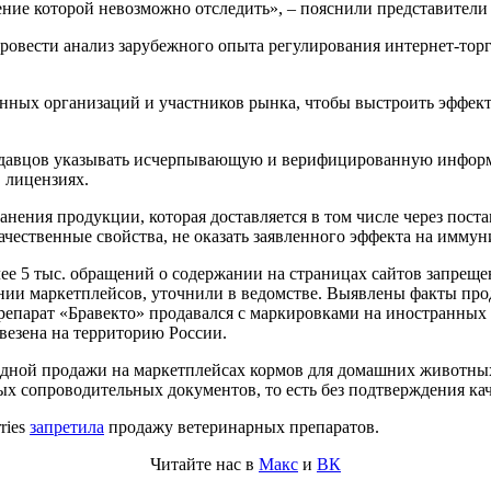
ие которой невозможно отследить», – пояснили представители
ровести анализ зарубежного опыта регулирования интернет-тор
енных организаций и участников рынка, чтобы выстроить эффект
одавцов указывать исчерпывающую и верифицированную информа
 лицензиях.
анения продукции, которая доставляется в том числе через пос
чественные свойства, не оказать заявленного эффекта на иммун
олее 5 тыс. обращений о содержании на страницах сайтов запре
нии маркетплейсов, уточнили в ведомстве. Выявлены факты про
парат «Бравекто» продавался с маркировками на иностранных я
везена на территорию России.
одной продажи на маркетплейсах кормов для домашних животны
х сопроводительных документов, то есть без подтверждения кач
ries
запретила
продажу ветеринарных препаратов.
Читайте нас в
Макс
и
ВК