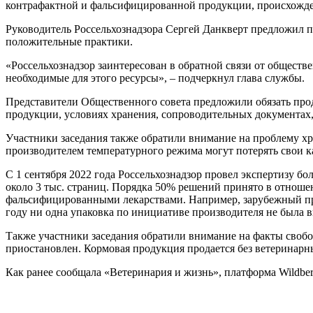
контрафактной и фальсифицированной продукции, происхожден
Руководитель Россельхознадзора Сергей Данкверт предложил п
положительные практики.
«Россельхознадзор заинтересован в обратной связи от обществ
необходимые для этого ресурсы», – подчеркнул глава службы.
Представители Общественного совета предложили обязать пр
продукции, условиях хранения, сопроводительных документах,
Участники заседания также обратили внимание на проблему хр
производителем температурного режима могут потерять свои ка
С 1 сентября 2022 года Россельхознадзор провел экспертизу б
около 3 тыс. страниц. Порядка 50% решений принято в отноше
фальсифицированными лекарствами. Например, зарубежный пре
году ни одна упаковка по инициативе производителя не была в
Также участники заседания обратили внимание на факты своб
приостановлен. Кормовая продукция продается без ветеринарны
Как ранее сообщала «Ветеринария и жизнь», платформа Wildber