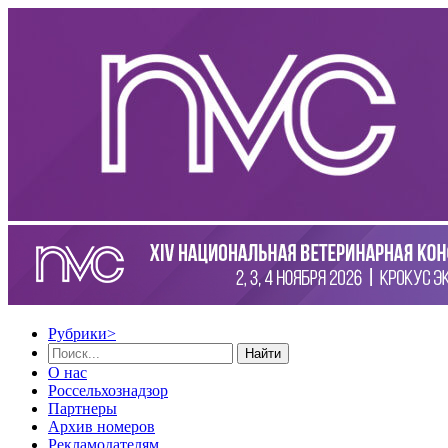
Рубрики
>
Найти
О нас
Россельхознадзор
Партнеры
Архив номеров
Рекламодателям