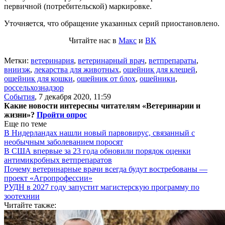
первичной (потребительской) маркировке.
Уточняется, что обращение указанных серий приостановлено.
Читайте нас в
Макс
и
ВК
Метки:
ветеринария
,
ветеринарный врач
,
ветпрепараты
,
вниизж
,
лекарства для животных
,
ошейник для клещей
,
ошейник для кошки
,
ошейник от блох
,
ошейники
,
россельхознадзор
События
,
7 декабря 2020, 11:59
Какие новости интересны читателям «Ветеринарии и
жизни»?
Пройти опрос
Еще по теме
В Нидерландах нашли новый парвовирус, связанный с
необычным заболеванием поросят
В США впервые за 23 года обновили порядок оценки
антимикробных ветпрепаратов
Почему ветеринарные врачи всегда будут востребованы —
проект «Агропрофессии»
РУДН в 2027 году запустит магистерскую программу по
зоотехнии
Читайте также: