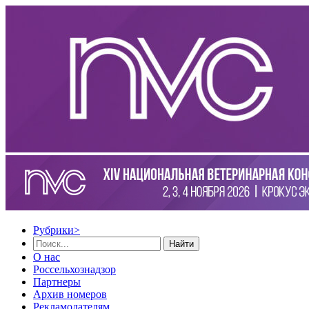
Рубрики
>
Найти
О нас
Россельхознадзор
Партнеры
Архив номеров
Рекламодателям