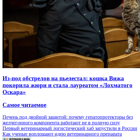
Из-под обстрелов на пьедестал: кошка Вижа
покорила жюри и стала лауреатом «Лохматого
Оскара»
Самое читаемое
Печень под двойной защитой: почему гепатопротекторы без
желчегонного компонента работают не в полную силу
Первый ветеринарный логистический хаб запустили в России
Как ученые воплощают идею ветеринарного препарата