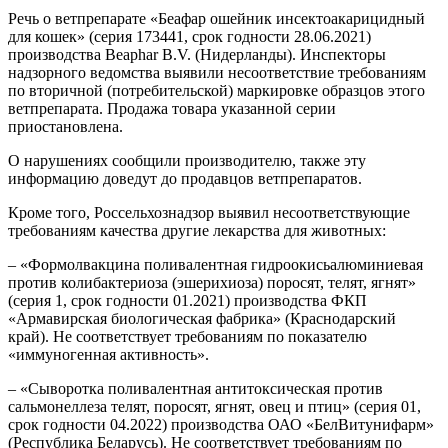
Речь о ветпрепарате «Беафар ошейник инсектоакарицидный
для кошек» (серия 173441, срок годности 28.06.2021)
производства Beaphar B.V. (Нидерланды). Инспекторы
надзорного ведомства выявили несоответствие требованиям
по вторичной (потребительской) маркировке образцов этого
ветпрепарата. Продажа товара указанной серии
приостановлена.
О нарушениях сообщили производителю, также эту
информацию доведут до продавцов ветпрепаратов.
Кроме того, Россельхознадзор выявил несоответствующие
требованиям качества другие лекарства для животных:
– «Формолвакцина поливалентная гидроокисьалюминиевая
против колибактериоза (эшерихиоза) поросят, телят, ягнят»
(серия 1, срок годности 01.2021) производства ФКП
«Армавирская биологическая фабрика» (Краснодарский
край). Не соответствует требованиям по показателю
«иммуногенная активность».
– «Сыворотка поливалентная антитоксическая против
сальмонеллеза телят, поросят, ягнят, овец и птиц» (серия 01,
срок годности 04.2022) производства ОАО «БелВитунифарм»
(Республика Беларусь). Не соответствует требованиям по