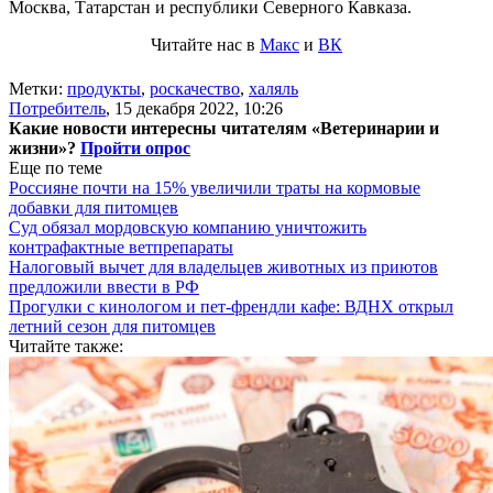
Москва, Татарстан и республики Северного Кавказа.
Читайте нас в
Макс
и
ВК
Метки:
продукты
,
роскачество
,
халяль
Потребитель
,
15 декабря 2022, 10:26
Какие новости интересны читателям «Ветеринарии и
жизни»?
Пройти опрос
Еще по теме
Россияне почти на 15% увеличили траты на кормовые
добавки для питомцев
Суд обязал мордовскую компанию уничтожить
контрафактные ветпрепараты
Налоговый вычет для владельцев животных из приютов
предложили ввести в РФ
Прогулки с кинологом и пет-френдли кафе: ВДНХ открыл
летний сезон для питомцев
Читайте также: