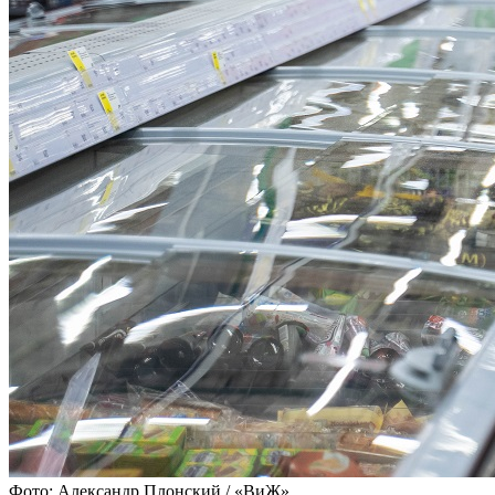
Фото: Александр Плонский / «ВиЖ»