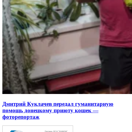
Дмитрий Куклачев передал гуманитарную
помощь донецкому приюту кошек —
фоторепортаж