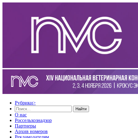
Рубрики
>
Найти
О нас
Россельхознадзор
Партнеры
Архив номеров
Рекламодателям